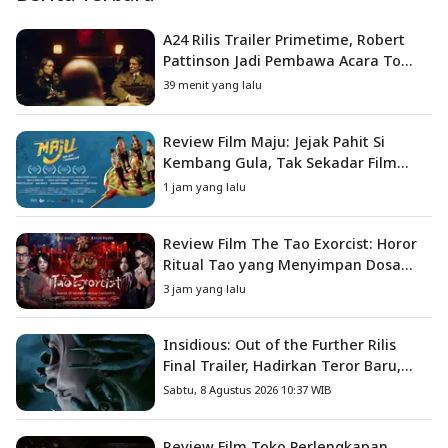
A24 Rilis Trailer Primetime, Robert
Pattinson Jadi Pembawa Acara To
Catch a Predator
39 menit yang lalu
Review Film Maju: Jejak Pahit Si
Kembang Gula, Tak Sekadar Film
Petualangan Anak
1 jam yang lalu
Review Film The Tao Exorcist: Horor
Ritual Tao yang Menyimpan Dosa
Masa Lalu
3 jam yang lalu
Insidious: Out of the Further Rilis
Final Trailer, Hadirkan Teror Baru,
Iblis Kini Masuk ke Dunia Manusia
Sabtu, 8 Agustus 2026 10:37 WIB
Review Film Toko Perlengkapan