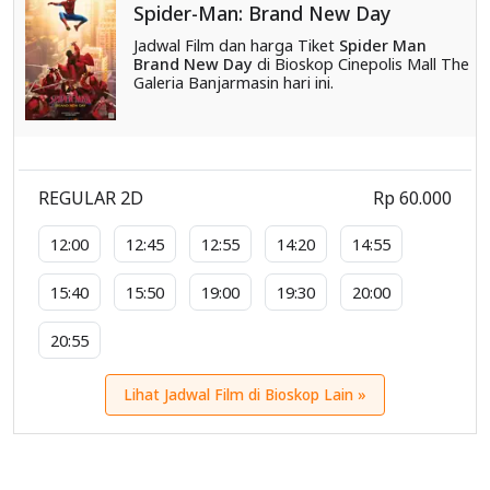
Spider-Man: Brand New Day
Jadwal Film dan harga Tiket
Spider Man
Brand New Day
di Bioskop Cinepolis Mall The
Galeria Banjarmasin hari ini.
REGULAR 2D
Rp 60.000
12:00
12:45
12:55
14:20
14:55
15:40
15:50
19:00
19:30
20:00
20:55
Lihat Jadwal Film di Bioskop Lain »