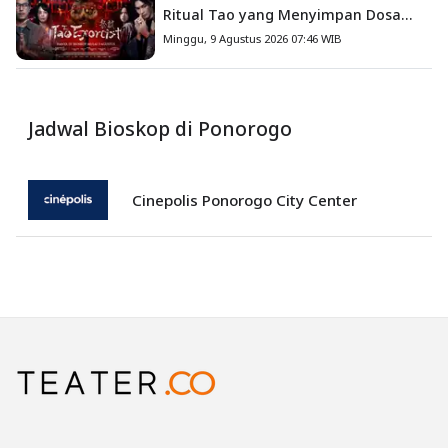
Ritual Tao yang Menyimpan Dosa
Masa Lalu
Minggu, 9 Agustus 2026 07:46 WIB
Jadwal Bioskop di Ponorogo
Cinepolis Ponorogo City Center