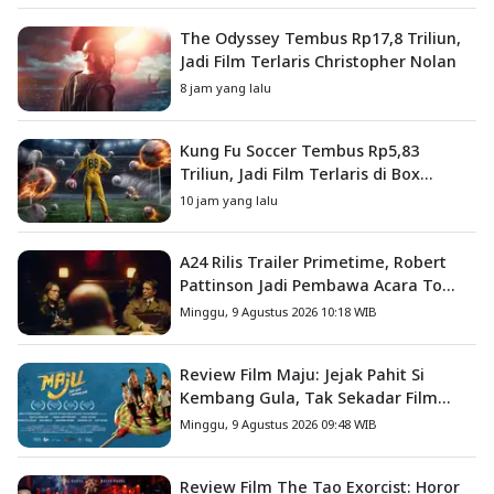
The Odyssey Tembus Rp17,8 Triliun,
Jadi Film Terlaris Christopher Nolan
8 jam yang lalu
Kung Fu Soccer Tembus Rp5,83
Triliun, Jadi Film Terlaris di Box
Office China
10 jam yang lalu
A24 Rilis Trailer Primetime, Robert
Pattinson Jadi Pembawa Acara To
Catch a Predator
Minggu, 9 Agustus 2026 10:18 WIB
Review Film Maju: Jejak Pahit Si
Kembang Gula, Tak Sekadar Film
Petualangan Anak
Minggu, 9 Agustus 2026 09:48 WIB
Review Film The Tao Exorcist: Horor