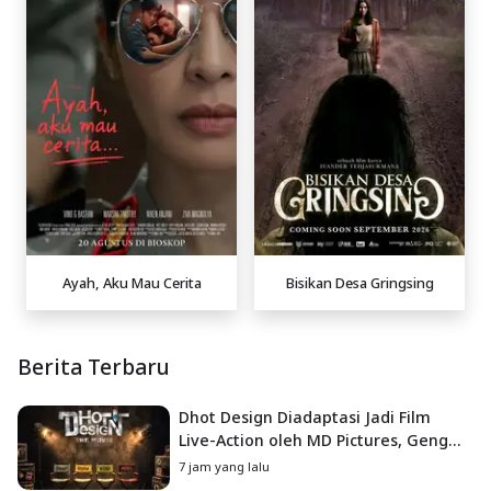
Ayah, Aku Mau Cerita
Bisikan Desa Gringsing
Berita Terbaru
Dhot Design Diadaptasi Jadi Film
Live-Action oleh MD Pictures, Geng
4G Siap ke Layar Lebar
7 jam yang lalu