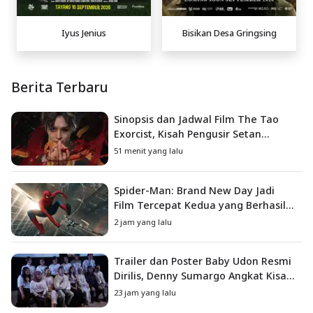
Iyus Jenius
Bisikan Desa Gringsing
Berita Terbaru
Sinopsis dan Jadwal Film The Tao
Exorcist, Kisah Pengusir Setan
Melawan Kutukan Mematikan
51 menit yang lalu
Spider-Man: Brand New Day Jadi
Film Tercepat Kedua yang Berhasil
Tembus US$1 Miliar
2 jam yang lalu
Trailer dan Poster Baby Udon Resmi
Dirilis, Denny Sumargo Angkat Kisah
Nyata Fanny Kondoh
23 jam yang lalu