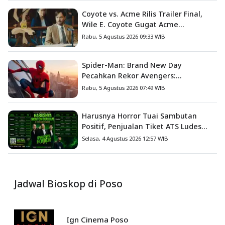
Coyote vs. Acme Rilis Trailer Final,
Wile E. Coyote Gugat Acme
Corporation ke Pengadilan
Rabu, 5 Agustus 2026 09:33 WIB
Spider-Man: Brand New Day
Pecahkan Rekor Avengers:
Endgame, Cetak Debut Box Office
Rabu, 5 Agustus 2026 07:49 WIB
Terbesar Sepanjang Sejarah
Harusnya Horror Tuai Sambutan
Positif, Penjualan Tiket ATS Ludes
Terjual
Selasa, 4 Agustus 2026 12:57 WIB
Jadwal Bioskop di Poso
Ign Cinema Poso