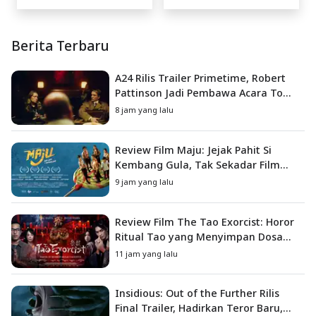
Berita Terbaru
A24 Rilis Trailer Primetime, Robert
Pattinson Jadi Pembawa Acara To
Catch a Predator
8 jam yang lalu
Review Film Maju: Jejak Pahit Si
Kembang Gula, Tak Sekadar Film
Petualangan Anak
9 jam yang lalu
Review Film The Tao Exorcist: Horor
Ritual Tao yang Menyimpan Dosa
Masa Lalu
11 jam yang lalu
Insidious: Out of the Further Rilis
Final Trailer, Hadirkan Teror Baru,