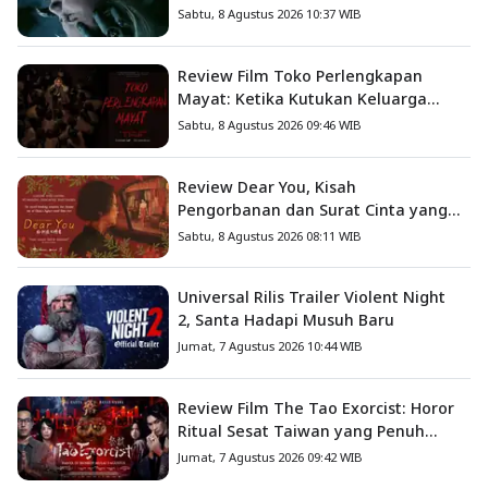
Iblis Kini Masuk ke Dunia Manusia
Sabtu, 8 Agustus 2026 10:37 WIB
Review Film Toko Perlengkapan
Mayat: Ketika Kutukan Keluarga
Menjadi Sumber Teror yang
Sabtu, 8 Agustus 2026 09:46 WIB
Sesungguhnya
Review Dear You, Kisah
Pengorbanan dan Surat Cinta yang
Menyentuh Hati
Sabtu, 8 Agustus 2026 08:11 WIB
Universal Rilis Trailer Violent Night
2, Santa Hadapi Musuh Baru
Jumat, 7 Agustus 2026 10:44 WIB
Review Film The Tao Exorcist: Horor
Ritual Sesat Taiwan yang Penuh
Misteri dan Teror Psikologis
Jumat, 7 Agustus 2026 09:42 WIB