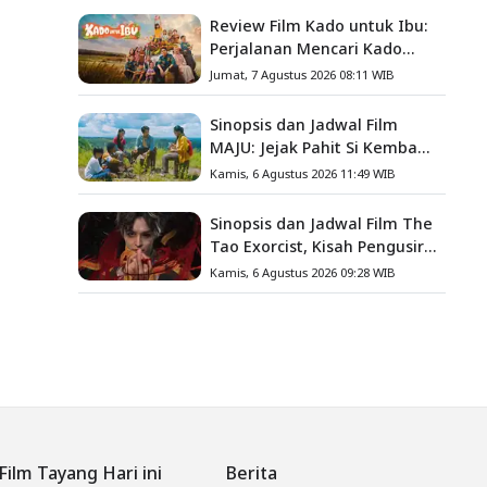
Review Film Kado untuk Ibu:
Perjalanan Mencari Kado
yang Mengajarkan Arti
Jumat, 7 Agustus 2026 08:11 WIB
Keluarga
Sinopsis dan Jadwal Film
MAJU: Jejak Pahit Si Kembang
Gula, Misteri Hilangnya
Kamis, 6 Agustus 2026 11:49 WIB
Bagas di Lokasi Jambore
Sinopsis dan Jadwal Film The
Tao Exorcist, Kisah Pengusir
Setan Melawan Kutukan
Kamis, 6 Agustus 2026 09:28 WIB
Mematikan
Film Tayang Hari ini
Berita