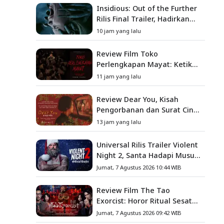
Insidious: Out of the Further
Rilis Final Trailer, Hadirkan
Teror Baru, Iblis Kini Masuk
10 jam yang lalu
ke Dunia Manusia
Review Film Toko
Perlengkapan Mayat: Ketika
Kutukan Keluarga Menjadi
11 jam yang lalu
Sumber Teror yang
Sesungguhnya
Review Dear You, Kisah
Pengorbanan dan Surat Cinta
yang Menyentuh Hati
13 jam yang lalu
Universal Rilis Trailer Violent
Night 2, Santa Hadapi Musuh
Baru
Jumat, 7 Agustus 2026 10:44 WIB
Review Film The Tao
Exorcist: Horor Ritual Sesat
Taiwan yang Penuh Misteri
Jumat, 7 Agustus 2026 09:42 WIB
dan Teror Psikologis