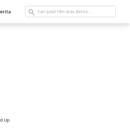
erita
nd Up