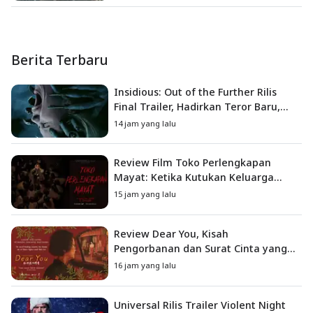
Berita Terbaru
Insidious: Out of the Further Rilis
Final Trailer, Hadirkan Teror Baru,
Iblis Kini Masuk ke Dunia Manusia
14 jam yang lalu
Review Film Toko Perlengkapan
Mayat: Ketika Kutukan Keluarga
Menjadi Sumber Teror yang
15 jam yang lalu
Sesungguhnya
Review Dear You, Kisah
Pengorbanan dan Surat Cinta yang
Menyentuh Hati
16 jam yang lalu
Universal Rilis Trailer Violent Night