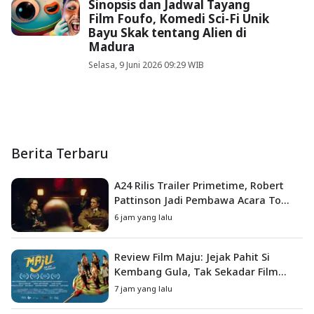
Sinopsis dan Jadwal Tayang
Film Foufo, Komedi Sci-Fi Unik
Bayu Skak tentang Alien di
Madura
Selasa, 9 Juni 2026 09:29 WIB
Berita Terbaru
A24 Rilis Trailer Primetime, Robert
Pattinson Jadi Pembawa Acara To
Catch a Predator
6 jam yang lalu
Review Film Maju: Jejak Pahit Si
Kembang Gula, Tak Sekadar Film
Petualangan Anak
7 jam yang lalu