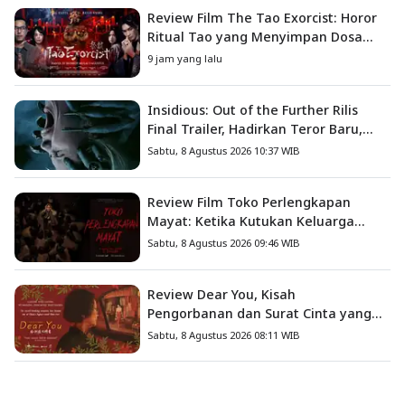
Review Film The Tao Exorcist: Horor
Ritual Tao yang Menyimpan Dosa
Masa Lalu
9 jam yang lalu
Insidious: Out of the Further Rilis
Final Trailer, Hadirkan Teror Baru,
Iblis Kini Masuk ke Dunia Manusia
Sabtu, 8 Agustus 2026 10:37 WIB
Review Film Toko Perlengkapan
Mayat: Ketika Kutukan Keluarga
Menjadi Sumber Teror yang
Sabtu, 8 Agustus 2026 09:46 WIB
Sesungguhnya
Review Dear You, Kisah
Pengorbanan dan Surat Cinta yang
Menyentuh Hati
Sabtu, 8 Agustus 2026 08:11 WIB