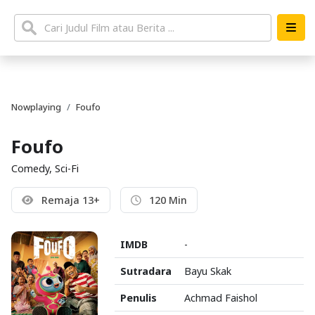
Nowplaying
Foufo
Foufo
Comedy, Sci-Fi
Remaja 13+
120 Min
IMDB
-
Sutradara
Bayu Skak
Penulis
Achmad Faishol