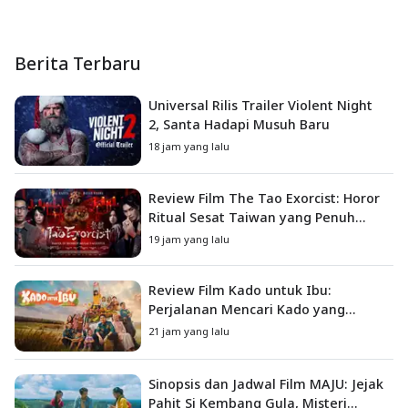
Berita Terbaru
Universal Rilis Trailer Violent Night
2, Santa Hadapi Musuh Baru
18 jam yang lalu
Review Film The Tao Exorcist: Horor
Ritual Sesat Taiwan yang Penuh
Misteri dan Teror Psikologis
19 jam yang lalu
Review Film Kado untuk Ibu:
Perjalanan Mencari Kado yang
Mengajarkan Arti Keluarga
21 jam yang lalu
Sinopsis dan Jadwal Film MAJU: Jejak
Pahit Si Kembang Gula, Misteri