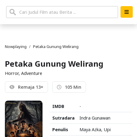
Nowplaying
Petaka Gunung Welirang
Petaka Gunung Welirang
Horror, Adventure
Remaja 13+
105 Min
IMDB
-
Sutradara
Indra Gunawan
Penulis
Maya Azka, Upi