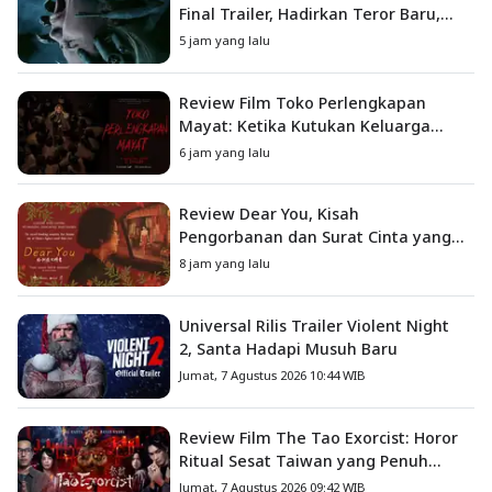
Final Trailer, Hadirkan Teror Baru,
Iblis Kini Masuk ke Dunia Manusia
5 jam yang lalu
Review Film Toko Perlengkapan
Mayat: Ketika Kutukan Keluarga
Menjadi Sumber Teror yang
6 jam yang lalu
Sesungguhnya
Review Dear You, Kisah
Pengorbanan dan Surat Cinta yang
Menyentuh Hati
8 jam yang lalu
Universal Rilis Trailer Violent Night
2, Santa Hadapi Musuh Baru
Jumat, 7 Agustus 2026 10:44 WIB
Review Film The Tao Exorcist: Horor
Ritual Sesat Taiwan yang Penuh
Misteri dan Teror Psikologis
Jumat, 7 Agustus 2026 09:42 WIB