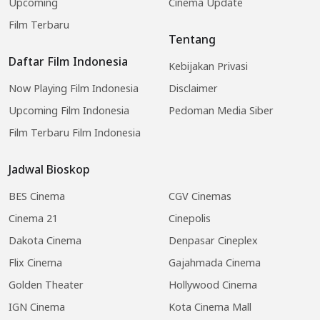
Upcoming
Cinema Update
Film Terbaru
Tentang
Daftar Film Indonesia
Kebijakan Privasi
Now Playing Film Indonesia
Disclaimer
Upcoming Film Indonesia
Pedoman Media Siber
Film Terbaru Film Indonesia
Jadwal Bioskop
BES Cinema
CGV Cinemas
Cinema 21
Cinepolis
Dakota Cinema
Denpasar Cineplex
Flix Cinema
Gajahmada Cinema
Golden Theater
Hollywood Cinema
IGN Cinema
Kota Cinema Mall