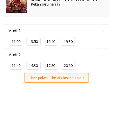
Pekanbaru hari ini.
Audi 1
-
11:00
13:50
16:40
19:30
Audi 2
-
11:40
14:30
17:20
20:10
Lihat Jadwal Film di Bioskop Lain »