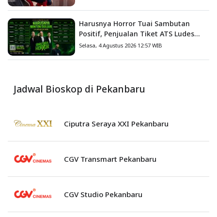
Terbesar Sepanjang Sejarah
Harusnya Horror Tuai Sambutan
Positif, Penjualan Tiket ATS Ludes
Terjual
Selasa, 4 Agustus 2026 12:57 WIB
Jadwal Bioskop di Pekanbaru
Ciputra Seraya XXI Pekanbaru
CGV Transmart Pekanbaru
CGV Studio Pekanbaru