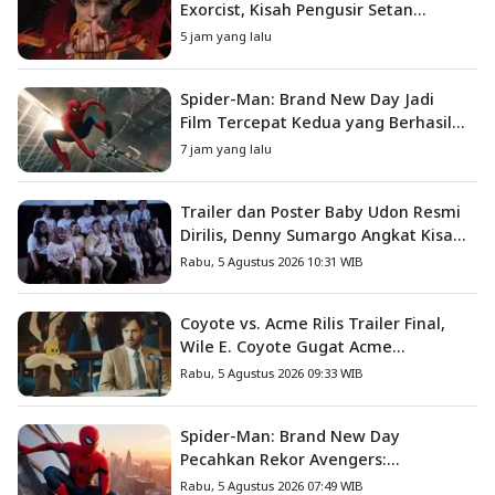
Exorcist, Kisah Pengusir Setan
Melawan Kutukan Mematikan
5 jam yang lalu
Spider-Man: Brand New Day Jadi
Film Tercepat Kedua yang Berhasil
Tembus US$1 Miliar
7 jam yang lalu
Trailer dan Poster Baby Udon Resmi
Dirilis, Denny Sumargo Angkat Kisah
Nyata Fanny Kondoh
Rabu, 5 Agustus 2026 10:31 WIB
Coyote vs. Acme Rilis Trailer Final,
Wile E. Coyote Gugat Acme
Corporation ke Pengadilan
Rabu, 5 Agustus 2026 09:33 WIB
Spider-Man: Brand New Day
Pecahkan Rekor Avengers:
Endgame, Cetak Debut Box Office
Rabu, 5 Agustus 2026 07:49 WIB