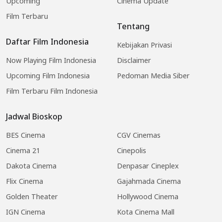
Upcoming
Cinema Update
Film Terbaru
Tentang
Daftar Film Indonesia
Kebijakan Privasi
Now Playing Film Indonesia
Disclaimer
Upcoming Film Indonesia
Pedoman Media Siber
Film Terbaru Film Indonesia
Jadwal Bioskop
BES Cinema
CGV Cinemas
Cinema 21
Cinepolis
Dakota Cinema
Denpasar Cineplex
Flix Cinema
Gajahmada Cinema
Golden Theater
Hollywood Cinema
IGN Cinema
Kota Cinema Mall