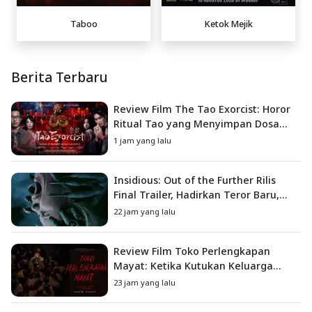
Taboo
Ketok Mejik
Berita Terbaru
Review Film The Tao Exorcist: Horor
Ritual Tao yang Menyimpan Dosa
Masa Lalu
1 jam yang lalu
Insidious: Out of the Further Rilis
Final Trailer, Hadirkan Teror Baru,
Iblis Kini Masuk ke Dunia Manusia
22 jam yang lalu
Review Film Toko Perlengkapan
Mayat: Ketika Kutukan Keluarga
Menjadi Sumber Teror yang
23 jam yang lalu
Sesungguhnya