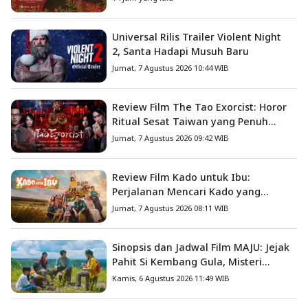
Universal Rilis Trailer Violent Night
2, Santa Hadapi Musuh Baru
Jumat, 7 Agustus 2026 10:44 WIB
Review Film The Tao Exorcist: Horor
Ritual Sesat Taiwan yang Penuh
Misteri dan Teror Psikologis
Jumat, 7 Agustus 2026 09:42 WIB
Review Film Kado untuk Ibu:
Perjalanan Mencari Kado yang
Mengajarkan Arti Keluarga
Jumat, 7 Agustus 2026 08:11 WIB
Sinopsis dan Jadwal Film MAJU: Jejak
Pahit Si Kembang Gula, Misteri
Hilangnya Bagas di Lokasi Jambore
Kamis, 6 Agustus 2026 11:49 WIB