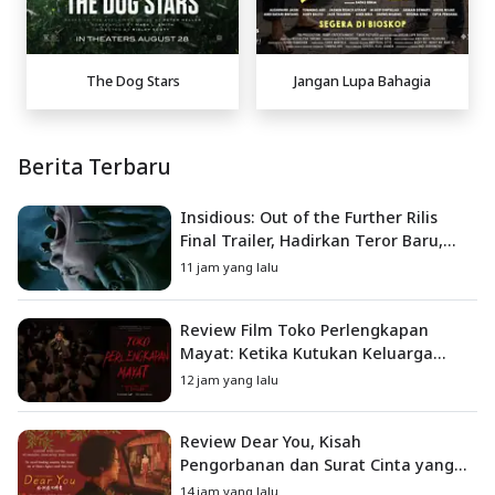
The Dog Stars
Jangan Lupa Bahagia
Berita Terbaru
Insidious: Out of the Further Rilis
Final Trailer, Hadirkan Teror Baru,
Iblis Kini Masuk ke Dunia Manusia
11 jam yang lalu
Review Film Toko Perlengkapan
Mayat: Ketika Kutukan Keluarga
Menjadi Sumber Teror yang
12 jam yang lalu
Sesungguhnya
Review Dear You, Kisah
Pengorbanan dan Surat Cinta yang
Menyentuh Hati
14 jam yang lalu