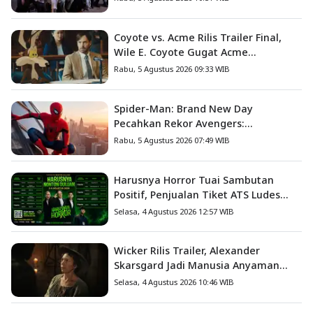
Coyote vs. Acme Rilis Trailer Final,
Wile E. Coyote Gugat Acme
Corporation ke Pengadilan
Rabu, 5 Agustus 2026 09:33 WIB
Spider-Man: Brand New Day
Pecahkan Rekor Avengers:
Endgame, Cetak Debut Box Office
Rabu, 5 Agustus 2026 07:49 WIB
Terbesar Sepanjang Sejarah
Harusnya Horror Tuai Sambutan
Positif, Penjualan Tiket ATS Ludes
Terjual
Selasa, 4 Agustus 2026 12:57 WIB
Wicker Rilis Trailer, Alexander
Skarsgard Jadi Manusia Anyaman
Jerami dalam Romansa Paling
Selasa, 4 Agustus 2026 10:46 WIB
Nyeleneh Tahun Ini