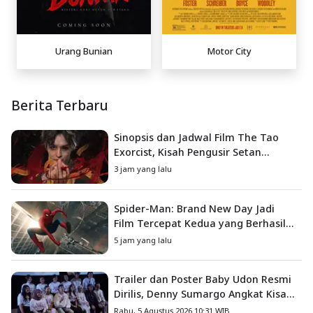
Urang Bunian
Motor City
Berita Terbaru
Sinopsis dan Jadwal Film The Tao
Exorcist, Kisah Pengusir Setan
Melawan Kutukan Mematikan
3 jam yang lalu
Spider-Man: Brand New Day Jadi
Film Tercepat Kedua yang Berhasil
Tembus US$1 Miliar
5 jam yang lalu
Trailer dan Poster Baby Udon Resmi
Dirilis, Denny Sumargo Angkat Kisah
Nyata Fanny Kondoh
Rabu, 5 Agustus 2026 10:31 WIB