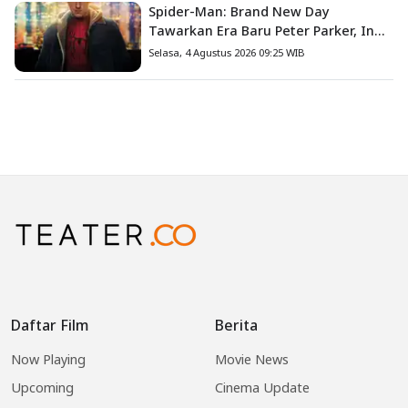
Spider-Man: Brand New Day
Tawarkan Era Baru Peter Parker, Ini
8 Fakta Menarik yang Wajib
Selasa, 4 Agustus 2026 09:25 WIB
Diketahui
Daftar Film
Berita
Now Playing
Movie News
Upcoming
Cinema Update