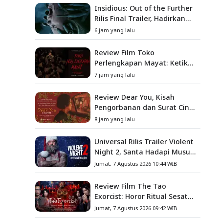
Insidious: Out of the Further
Rilis Final Trailer, Hadirkan
Teror Baru, Iblis Kini Masuk
6 jam yang lalu
ke Dunia Manusia
Review Film Toko
Perlengkapan Mayat: Ketika
Kutukan Keluarga Menjadi
7 jam yang lalu
Sumber Teror yang
Sesungguhnya
Review Dear You, Kisah
Pengorbanan dan Surat Cinta
yang Menyentuh Hati
8 jam yang lalu
Universal Rilis Trailer Violent
Night 2, Santa Hadapi Musuh
Baru
Jumat, 7 Agustus 2026 10:44 WIB
Review Film The Tao
Exorcist: Horor Ritual Sesat
Taiwan yang Penuh Misteri
Jumat, 7 Agustus 2026 09:42 WIB
dan Teror Psikologis