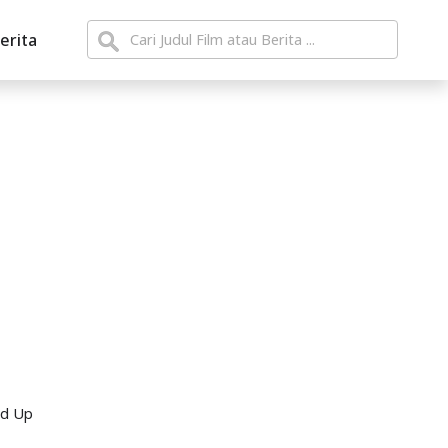
erita
nd Up