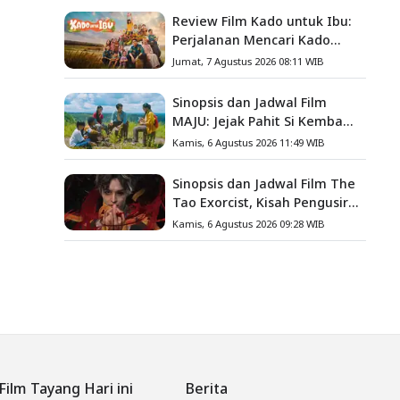
Review Film Kado untuk Ibu:
Perjalanan Mencari Kado
yang Mengajarkan Arti
Jumat, 7 Agustus 2026 08:11 WIB
Keluarga
Sinopsis dan Jadwal Film
MAJU: Jejak Pahit Si Kembang
Gula, Misteri Hilangnya
Kamis, 6 Agustus 2026 11:49 WIB
Bagas di Lokasi Jambore
Sinopsis dan Jadwal Film The
Tao Exorcist, Kisah Pengusir
Setan Melawan Kutukan
Kamis, 6 Agustus 2026 09:28 WIB
Mematikan
Film Tayang Hari ini
Berita