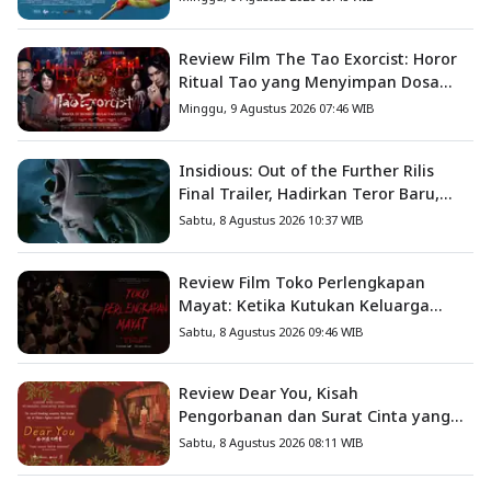
Review Film The Tao Exorcist: Horor
Ritual Tao yang Menyimpan Dosa
Masa Lalu
Minggu, 9 Agustus 2026 07:46 WIB
Insidious: Out of the Further Rilis
Final Trailer, Hadirkan Teror Baru,
Iblis Kini Masuk ke Dunia Manusia
Sabtu, 8 Agustus 2026 10:37 WIB
Review Film Toko Perlengkapan
Mayat: Ketika Kutukan Keluarga
Menjadi Sumber Teror yang
Sabtu, 8 Agustus 2026 09:46 WIB
Sesungguhnya
Review Dear You, Kisah
Pengorbanan dan Surat Cinta yang
Menyentuh Hati
Sabtu, 8 Agustus 2026 08:11 WIB