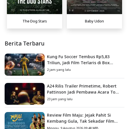
The Dog Stars
Baby Udon
Berita Terbaru
Kung Fu Soccer Tembus Rp5,83
Triliun, Jadi Film Terlaris di Box
Office China
2 jam yang lalu
A24 Rilis Trailer Primetime, Robert
Pattinson Jadi Pembawa Acara To
Catch a Predator
23 jam yang lalu
Review Film Maju: Jejak Pahit Si
Kembang Gula, Tak Sekadar Film
Petualangan Anak
Minggu, 9 Agustus 2026 09:48 WIB