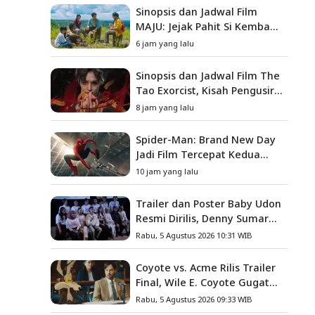
Sinopsis dan Jadwal Film
MAJU: Jejak Pahit Si Kembang
Gula, Misteri Hilangnya
6 jam yang lalu
Bagas di Lokasi Jambore
Sinopsis dan Jadwal Film The
Tao Exorcist, Kisah Pengusir
Setan Melawan Kutukan
8 jam yang lalu
Mematikan
Spider-Man: Brand New Day
Jadi Film Tercepat Kedua
yang Berhasil Tembus US$1
10 jam yang lalu
Miliar
Trailer dan Poster Baby Udon
Resmi Dirilis, Denny Sumargo
Angkat Kisah Nyata Fanny
Rabu, 5 Agustus 2026 10:31 WIB
Kondoh
Coyote vs. Acme Rilis Trailer
Final, Wile E. Coyote Gugat
Acme Corporation ke
Rabu, 5 Agustus 2026 09:33 WIB
Pengadilan