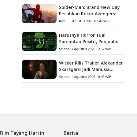
Spider-Man: Brand New Day
Pecahkan Rekor Avengers:
Endgame, Cetak Debut Box
Rabu, 5 Agustus 2026 07:49 WIB
Office Terbesar Sepanjang
Sejarah
Harusnya Horror Tuai
Sambutan Positif, Penjualan
Tiket ATS Ludes Terjual
Selasa, 4 Agustus 2026 12:57 WIB
Wicker Rilis Trailer, Alexander
Skarsgard Jadi Manusia
Anyaman Jerami dalam
Selasa, 4 Agustus 2026 10:46 WIB
Romansa Paling Nyeleneh
Tahun Ini
Film Tayang Hari ini
Berita