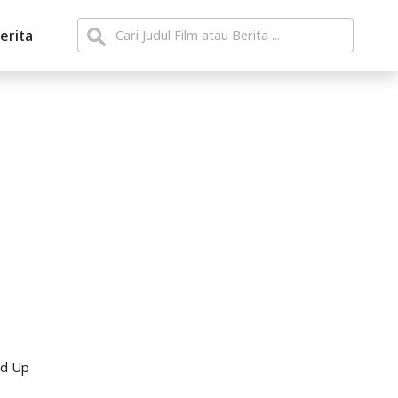
erita
nd Up