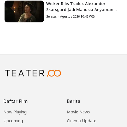
Wicker Rilis Trailer, Alexander
Skarsgard Jadi Manusia Anyaman
Jerami dalam Romansa Paling
Selasa, 4 Agustus 2026 10:46 WIB
Nyeleneh Tahun Ini
Daftar Film
Berita
Now Playing
Movie News
Upcoming
Cinema Update