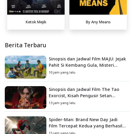
Ketok Mejik
By Any Means
Berita Terbaru
Sinopsis dan Jadwal Film MAJU: Jejak
Pahit Si Kembang Gula, Misteri
Hilangnya Bagas di Lokasi Jambore
10 jam yang lalu
Sinopsis dan Jadwal Film The Tao
Exorcist, Kisah Pengusir Setan
Melawan Kutukan Mematikan
13 jam yang lalu
Spider-Man: Brand New Day Jadi
Film Tercepat Kedua yang Berhasil
Tembus US$1 Miliar
15 jam yang lalu