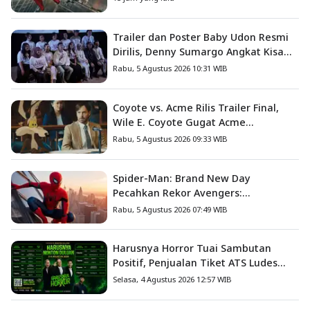
Trailer dan Poster Baby Udon Resmi
Dirilis, Denny Sumargo Angkat Kisah
Nyata Fanny Kondoh
Rabu, 5 Agustus 2026 10:31 WIB
Coyote vs. Acme Rilis Trailer Final,
Wile E. Coyote Gugat Acme
Corporation ke Pengadilan
Rabu, 5 Agustus 2026 09:33 WIB
Spider-Man: Brand New Day
Pecahkan Rekor Avengers:
Endgame, Cetak Debut Box Office
Rabu, 5 Agustus 2026 07:49 WIB
Terbesar Sepanjang Sejarah
Harusnya Horror Tuai Sambutan
Positif, Penjualan Tiket ATS Ludes
Terjual
Selasa, 4 Agustus 2026 12:57 WIB