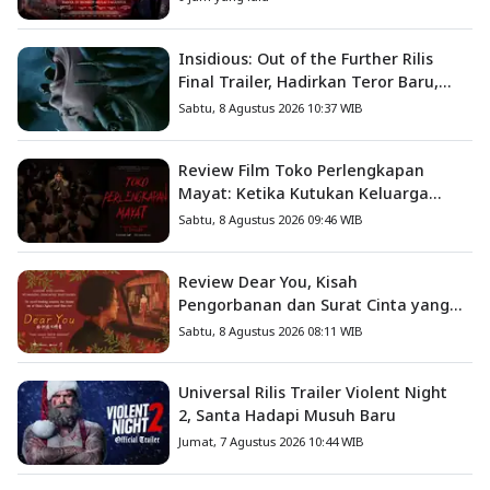
Insidious: Out of the Further Rilis
Final Trailer, Hadirkan Teror Baru,
Iblis Kini Masuk ke Dunia Manusia
Sabtu, 8 Agustus 2026 10:37 WIB
Review Film Toko Perlengkapan
Mayat: Ketika Kutukan Keluarga
Menjadi Sumber Teror yang
Sabtu, 8 Agustus 2026 09:46 WIB
Sesungguhnya
Review Dear You, Kisah
Pengorbanan dan Surat Cinta yang
Menyentuh Hati
Sabtu, 8 Agustus 2026 08:11 WIB
Universal Rilis Trailer Violent Night
2, Santa Hadapi Musuh Baru
Jumat, 7 Agustus 2026 10:44 WIB