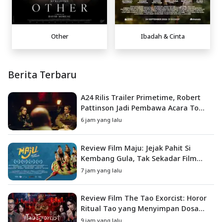
Other
Ibadah & Cinta
Berita Terbaru
A24 Rilis Trailer Primetime, Robert
Pattinson Jadi Pembawa Acara To
Catch a Predator
6 jam yang lalu
Review Film Maju: Jejak Pahit Si
Kembang Gula, Tak Sekadar Film
Petualangan Anak
7 jam yang lalu
Review Film The Tao Exorcist: Horor
Ritual Tao yang Menyimpan Dosa
Masa Lalu
9 jam yang lalu