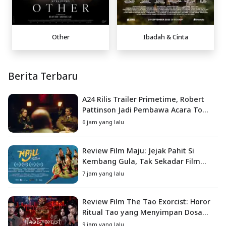
Other
Ibadah & Cinta
Berita Terbaru
A24 Rilis Trailer Primetime, Robert
Pattinson Jadi Pembawa Acara To
Catch a Predator
6 jam yang lalu
Review Film Maju: Jejak Pahit Si
Kembang Gula, Tak Sekadar Film
Petualangan Anak
7 jam yang lalu
Review Film The Tao Exorcist: Horor
Ritual Tao yang Menyimpan Dosa
Masa Lalu
9 jam yang lalu