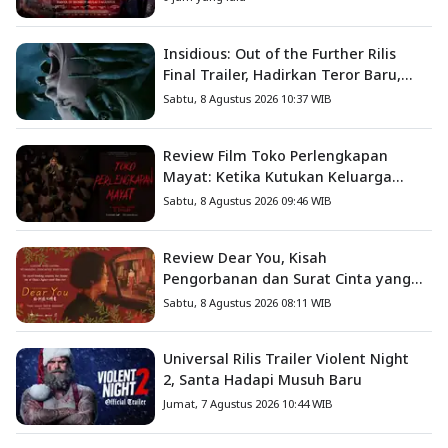
Insidious: Out of the Further Rilis
Final Trailer, Hadirkan Teror Baru,
Iblis Kini Masuk ke Dunia Manusia
Sabtu, 8 Agustus 2026 10:37 WIB
Review Film Toko Perlengkapan
Mayat: Ketika Kutukan Keluarga
Menjadi Sumber Teror yang
Sabtu, 8 Agustus 2026 09:46 WIB
Sesungguhnya
Review Dear You, Kisah
Pengorbanan dan Surat Cinta yang
Menyentuh Hati
Sabtu, 8 Agustus 2026 08:11 WIB
Universal Rilis Trailer Violent Night
2, Santa Hadapi Musuh Baru
Jumat, 7 Agustus 2026 10:44 WIB