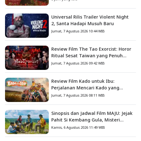
Universal Rilis Trailer Violent Night
2, Santa Hadapi Musuh Baru
Jumat, 7 Agustus 2026 10:44 WIB
Review Film The Tao Exorcist: Horor
Ritual Sesat Taiwan yang Penuh
Misteri dan Teror Psikologis
Jumat, 7 Agustus 2026 09:42 WIB
Review Film Kado untuk Ibu:
Perjalanan Mencari Kado yang
Mengajarkan Arti Keluarga
Jumat, 7 Agustus 2026 08:11 WIB
Sinopsis dan Jadwal Film MAJU: Jejak
Pahit Si Kembang Gula, Misteri
Hilangnya Bagas di Lokasi Jambore
Kamis, 6 Agustus 2026 11:49 WIB