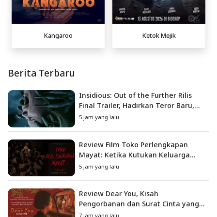
Kangaroo
Ketok Mejik
Berita Terbaru
Insidious: Out of the Further Rilis
Final Trailer, Hadirkan Teror Baru,
Iblis Kini Masuk ke Dunia Manusia
5 jam yang lalu
Review Film Toko Perlengkapan
Mayat: Ketika Kutukan Keluarga
Menjadi Sumber Teror yang
5 jam yang lalu
Sesungguhnya
Review Dear You, Kisah
Pengorbanan dan Surat Cinta yang
Menyentuh Hati
7 jam yang lalu