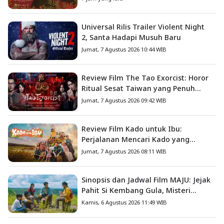
Universal Rilis Trailer Violent Night
2, Santa Hadapi Musuh Baru
Jumat, 7 Agustus 2026 10:44 WIB
Review Film The Tao Exorcist: Horor
Ritual Sesat Taiwan yang Penuh
Misteri dan Teror Psikologis
Jumat, 7 Agustus 2026 09:42 WIB
Review Film Kado untuk Ibu:
Perjalanan Mencari Kado yang
Mengajarkan Arti Keluarga
Jumat, 7 Agustus 2026 08:11 WIB
Sinopsis dan Jadwal Film MAJU: Jejak
Pahit Si Kembang Gula, Misteri
Hilangnya Bagas di Lokasi Jambore
Kamis, 6 Agustus 2026 11:49 WIB