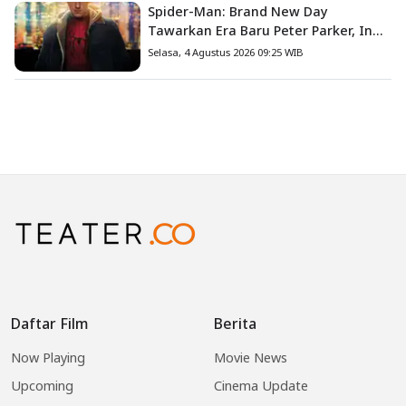
Spider-Man: Brand New Day
Tawarkan Era Baru Peter Parker, Ini
8 Fakta Menarik yang Wajib
Selasa, 4 Agustus 2026 09:25 WIB
Diketahui
Daftar Film
Berita
Now Playing
Movie News
Upcoming
Cinema Update