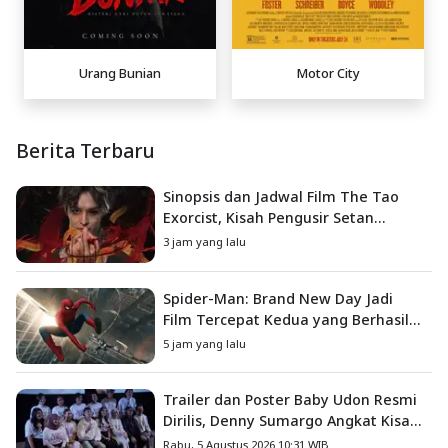
Urang Bunian
Motor City
Berita Terbaru
Sinopsis dan Jadwal Film The Tao
Exorcist, Kisah Pengusir Setan
Melawan Kutukan Mematikan
3 jam yang lalu
Spider-Man: Brand New Day Jadi
Film Tercepat Kedua yang Berhasil
Tembus US$1 Miliar
5 jam yang lalu
Trailer dan Poster Baby Udon Resmi
Dirilis, Denny Sumargo Angkat Kisah
Nyata Fanny Kondoh
Rabu, 5 Agustus 2026 10:31 WIB