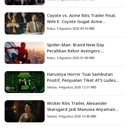
Coyote vs. Acme Rilis Trailer Final,
Wile E. Coyote Gugat Acme
Corporation ke Pengadilan
Rabu, 5 Agustus 2026 09:33 WIB
Spider-Man: Brand New Day
Pecahkan Rekor Avengers:
Endgame, Cetak Debut Box Office
Rabu, 5 Agustus 2026 07:49 WIB
Terbesar Sepanjang Sejarah
Harusnya Horror Tuai Sambutan
Positif, Penjualan Tiket ATS Ludes
Terjual
Selasa, 4 Agustus 2026 12:57 WIB
Wicker Rilis Trailer, Alexander
Skarsgard Jadi Manusia Anyaman
Jerami dalam Romansa Paling
Selasa, 4 Agustus 2026 10:46 WIB
Nyeleneh Tahun Ini