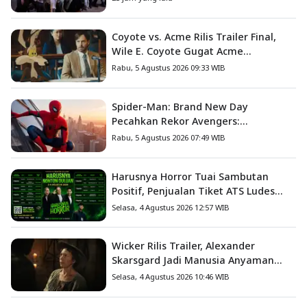
Coyote vs. Acme Rilis Trailer Final,
Wile E. Coyote Gugat Acme
Corporation ke Pengadilan
Rabu, 5 Agustus 2026 09:33 WIB
Spider-Man: Brand New Day
Pecahkan Rekor Avengers:
Endgame, Cetak Debut Box Office
Rabu, 5 Agustus 2026 07:49 WIB
Terbesar Sepanjang Sejarah
Harusnya Horror Tuai Sambutan
Positif, Penjualan Tiket ATS Ludes
Terjual
Selasa, 4 Agustus 2026 12:57 WIB
Wicker Rilis Trailer, Alexander
Skarsgard Jadi Manusia Anyaman
Jerami dalam Romansa Paling
Selasa, 4 Agustus 2026 10:46 WIB
Nyeleneh Tahun Ini