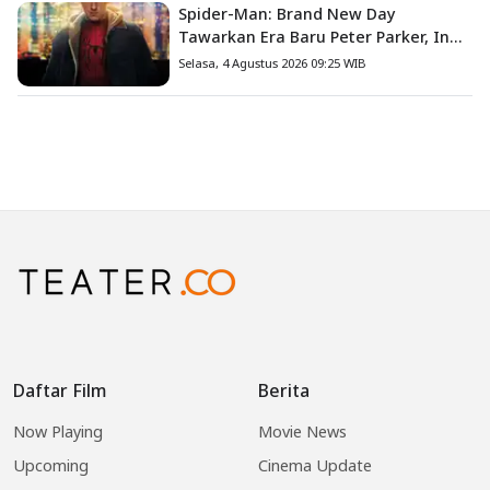
Spider-Man: Brand New Day
Tawarkan Era Baru Peter Parker, Ini
8 Fakta Menarik yang Wajib
Selasa, 4 Agustus 2026 09:25 WIB
Diketahui
Daftar Film
Berita
Now Playing
Movie News
Upcoming
Cinema Update