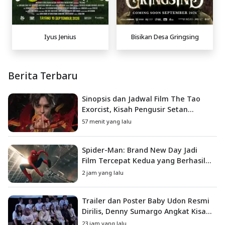
Iyus Jenius
Bisikan Desa Gringsing
Berita Terbaru
Sinopsis dan Jadwal Film The Tao
Exorcist, Kisah Pengusir Setan
Melawan Kutukan Mematikan
57 menit yang lalu
Spider-Man: Brand New Day Jadi
Film Tercepat Kedua yang Berhasil
Tembus US$1 Miliar
2 jam yang lalu
Trailer dan Poster Baby Udon Resmi
Dirilis, Denny Sumargo Angkat Kisah
Nyata Fanny Kondoh
23 jam yang lalu