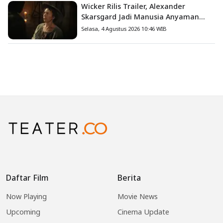
Wicker Rilis Trailer, Alexander
Skarsgard Jadi Manusia Anyaman
Jerami dalam Romansa Paling
Selasa, 4 Agustus 2026 10:46 WIB
Nyeleneh Tahun Ini
Daftar Film
Berita
Now Playing
Movie News
Upcoming
Cinema Update