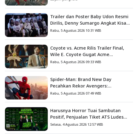
Trailer dan Poster Baby Udon Resmi
Dirilis, Denny Sumargo Angkat Kisah
Nyata Fanny Kondoh
Rabu, 5 Agustus 2026 10:31 WIB
Coyote vs. Acme Rilis Trailer Final,
Wile E. Coyote Gugat Acme
Corporation ke Pengadilan
Rabu, 5 Agustus 2026 09:33 WIB
Spider-Man: Brand New Day
Pecahkan Rekor Avengers:
Endgame, Cetak Debut Box Office
Rabu, 5 Agustus 2026 07:49 WIB
Terbesar Sepanjang Sejarah
Harusnya Horror Tuai Sambutan
Positif, Penjualan Tiket ATS Ludes
Terjual
Selasa, 4 Agustus 2026 12:57 WIB