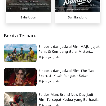
Baby Udon
Dan Bandung
Berita Terbaru
Sinopsis dan Jadwal Film MAJU: Jejak
Pahit Si Kembang Gula, Misteri
Hilangnya Bagas di Lokasi Jambore
18 jam yang lalu
Sinopsis dan Jadwal Film The Tao
Exorcist, Kisah Pengusir Setan
Melawan Kutukan Mematikan
20 jam yang lalu
Spider-Man: Brand New Day Jadi
Film Tercepat Kedua yang Berhasil
Tembus US$1 Miliar
22 jam yang lalu