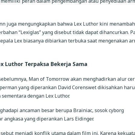
 memiliki peran dalam pengembangan atau penyediaan ar
Gunn juga mengungkapkan bahwa Lex Luthor kini menamba
rbahan “Lexiglas” yang disebut tidak dapat dihancurkan. P
 kepala Lex biasanya dibiarkan terbuka saat mengenakan a
x Luthor Terpaksa Bekerja Sama
 sebelumnya, Man of Tomorrow akan menghadirkan alur cer
uperman yang diperankan David Corenswet dikisahkan haru
 sementara dengan Lex Luthor.
hadapi ancaman besar berupa Brainiac, sosok cyborg
ar angkasa yang diperankan Lars Eidinger.
sebut menjadi konflik utama dalam film ini. Karena kekuat