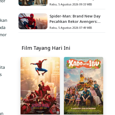
mor
Acme Corporation ke
Rabu, 5 Agustus 2026 09:33 WIB
Pengadilan
Spider-Man: Brand New Day
hkan
Pecahkan Rekor Avengers:
Endgame, Cetak Debut Box
ada
Rabu, 5 Agustus 2026 07:49 WIB
Office Terbesar Sepanjang
rmor
Sejarah
Film Tayang Hari Ini
ita
s
an