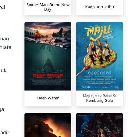
Spider-Man: Brand New
val
Kado untuk Ibu
Day
puan
njata
luk
Maju: Jejak Pahit Si
Deep Water
Kembang Gula
ga
adir