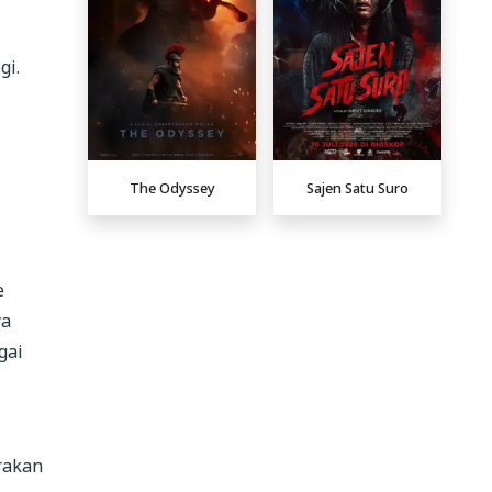
gi.
The Odyssey
Sajen Satu Suro
e
ya
gai
rakan