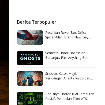
Berita Terpopuler
Pecahkan Rekor Box Office,
Spider-Man: Brand New Day
Catat Pendapatan Fantastis
Semesta Horor Obsession
Berlanjut, Film Anything But
Ghosts Ungkap Nasib Tragis
Nikki
Sinopsis Ketok Mejik,
Perjuangan Ananta Rispo dan
Dodit Mulyanto Selamatkan
Bengkel
Harusnya Horror Tuai Sambutan
Positif, Penjualan Tiket ATS
Ludes Terjual