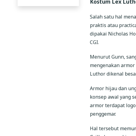
Kostum Lex Lutho
Salah satu hal men
praktis atau practi
dipakai Nicholas H
CGI.
Menurut Gunn, sang
mengenakan armor te
Luthor dikenal besa
Armor hijau dan un
konsep awal yang se
armor terdapat log
penggemar.
Hal tersebut memunc