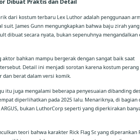
r Dibuat Praktis dan Detail
arik dari kostum terbaru Lex Luthor adalah penggunaan ar
cal suit. James Gunn mengungkapkan bahwa baju zirah yang
oult dibuat secara nyata, bukan sepenuhnya mengandalkan 
 aktor bahkan mampu bergerak dengan sangat baik saat
rsebut. Detail ini menjadi sorotan karena kostum perang
r dan berat dalam versi komik.
gu itu juga mengalami beberapa penyesuaian dibanding de
mpat diperlihatkan pada 2025 lalu. Menariknya, di bagian 
o ARGUS, bukan LuthorCorp seperti yang diperkirakan bany
ulkan teori bahwa karakter Rick Flag Sr. yang diperankan 