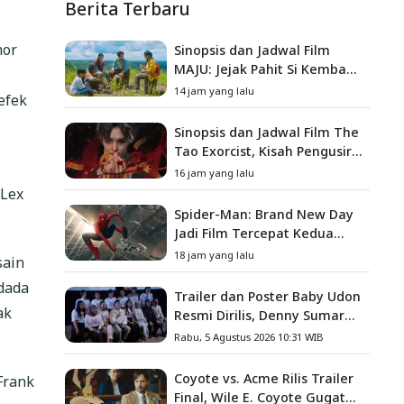
Berita Terbaru
mor
Sinopsis dan Jadwal Film
MAJU: Jejak Pahit Si Kembang
Gula, Misteri Hilangnya
14 jam yang lalu
efek
Bagas di Lokasi Jambore
Sinopsis dan Jadwal Film The
Tao Exorcist, Kisah Pengusir
Setan Melawan Kutukan
16 jam yang lalu
Mematikan
 Lex
Spider-Man: Brand New Day
Jadi Film Tercepat Kedua
yang Berhasil Tembus US$1
18 jam yang lalu
sain
Miliar
dada
Trailer dan Poster Baby Udon
ak
Resmi Dirilis, Denny Sumargo
Angkat Kisah Nyata Fanny
Rabu, 5 Agustus 2026 10:31 WIB
Kondoh
Coyote vs. Acme Rilis Trailer
Frank
Final, Wile E. Coyote Gugat