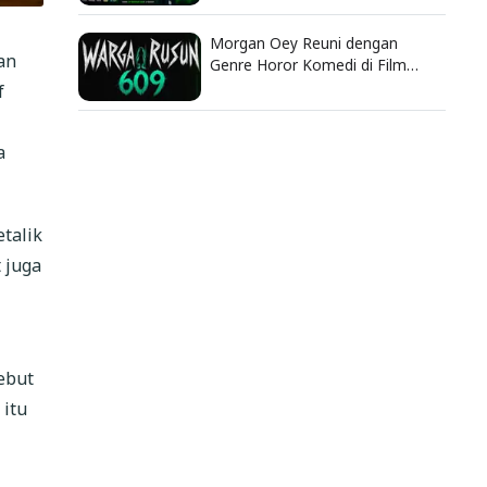
Morgan Oey Reuni dengan
an
Genre Horor Komedi di Film
Warga Rusun 609
f
a
talik
 juga
ebut
 itu