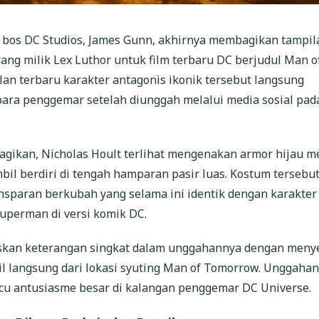
s bos DC Studios, James Gunn, akhirnya membagikan tampil
ng milik Lex Luthor untuk film terbaru DC berjudul Man o
an terbaru karakter antagonis ikonik tersebut langsung
para penggemar setelah diunggah melalui media sosial pad
agikan, Nicholas Hoult terlihat mengenakan armor hijau me
bil berdiri di tengah hamparan pasir luas. Kostum tersebut
nsparan berkubah yang selama ini identik dengan karakter
perman di versi komik DC.
skan keterangan singkat dalam unggahannya dengan meny
il langsung dari lokasi syuting Man of Tomorrow. Unggahan
u antusiasme besar di kalangan penggemar DC Universe.