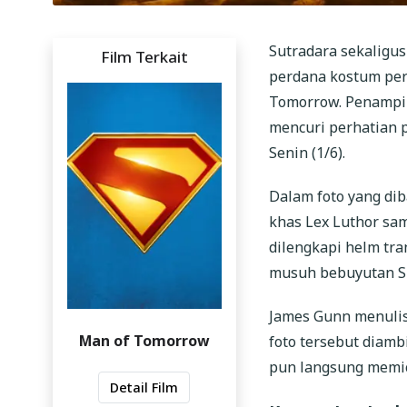
Sutradara sekaligu
Film Terkait
perdana kostum pera
Tomorrow. Penampil
mencuri perhatian 
Senin (1/6).
Dalam foto yang dib
khas Lex Luthor sam
dilengkapi helm tra
musuh bebuyutan Su
James Gunn menuli
Man of Tomorrow
foto tersebut diamb
pun langsung memic
Detail Film