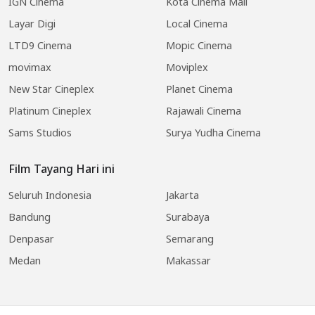
IGN Cinema
Kota Cinema Mall
Layar Digi
Local Cinema
LTD9 Cinema
Mopic Cinema
movimax
Moviplex
New Star Cineplex
Planet Cinema
Platinum Cineplex
Rajawali Cinema
Sams Studios
Surya Yudha Cinema
Film Tayang Hari ini
Seluruh Indonesia
Jakarta
Bandung
Surabaya
Denpasar
Semarang
Medan
Makassar