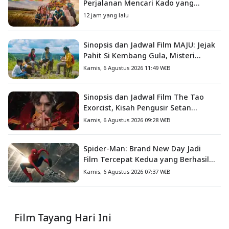
Perjalanan Mencari Kado yang
Mengajarkan Arti Keluarga
12 jam yang lalu
Sinopsis dan Jadwal Film MAJU: Jejak
Pahit Si Kembang Gula, Misteri
Hilangnya Bagas di Lokasi Jambore
Kamis, 6 Agustus 2026 11:49 WIB
Sinopsis dan Jadwal Film The Tao
Exorcist, Kisah Pengusir Setan
Melawan Kutukan Mematikan
Kamis, 6 Agustus 2026 09:28 WIB
Spider-Man: Brand New Day Jadi
Film Tercepat Kedua yang Berhasil
Tembus US$1 Miliar
Kamis, 6 Agustus 2026 07:37 WIB
Film Tayang Hari Ini