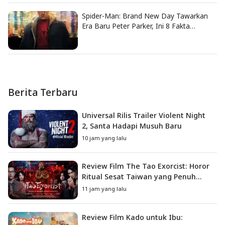
Spider-Man: Brand New Day Tawarkan
Era Baru Peter Parker, Ini 8 Fakta
Menarik yang Wajib Diketahui
Berita Terbaru
Universal Rilis Trailer Violent Night
2, Santa Hadapi Musuh Baru
10 jam yang lalu
Review Film The Tao Exorcist: Horor
Ritual Sesat Taiwan yang Penuh
Misteri dan Teror Psikologis
11 jam yang lalu
Review Film Kado untuk Ibu: