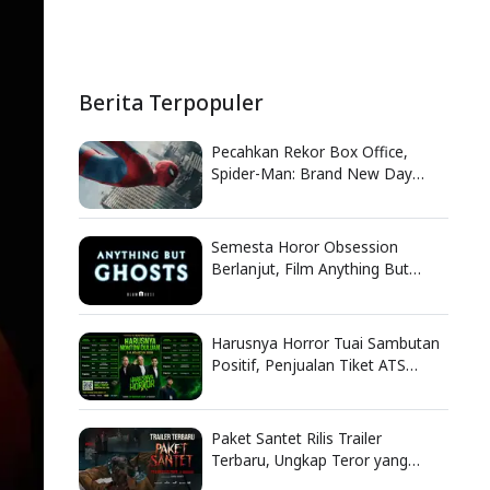
Berita Terpopuler
Pecahkan Rekor Box Office,
Spider-Man: Brand New Day
Catat Pendapatan Fantastis
Semesta Horor Obsession
Berlanjut, Film Anything But
Ghosts Ungkap Nasib Tragis
Nikki
Harusnya Horror Tuai Sambutan
Positif, Penjualan Tiket ATS
Ludes Terjual
Paket Santet Rilis Trailer
Terbaru, Ungkap Teror yang
Berawal dari Dendam Lama