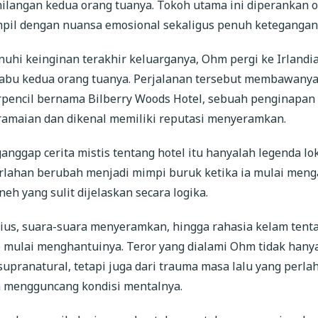
ilangan kedua orang tuanya. Tokoh utama ini diperankan o
mpil dengan nuansa emosional sekaligus penuh ketegangan
hi keinginan terakhir keluarganya, Ohm pergi ke Irlandi
bu kedua orang tuanya. Perjalanan tersebut membawanya
erpencil bernama Bilberry Woods Hotel, sebuah penginapan
eramaian dan dikenal memiliki reputasi menyeramkan.
ggap cerita mistis tentang hotel itu hanyalah legenda lok
lahan berubah menjadi mimpi buruk ketika ia mulai meng
eh yang sulit dijelaskan secara logika.
us, suara-suara menyeramkan, hingga rahasia kelam tent
o mulai menghantuinya. Teror yang dialami Ohm tidak hany
 supranatural, tetapi juga dari trauma masa lalu yang perla
 mengguncang kondisi mentalnya.