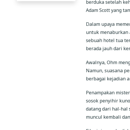
berduka setelah keh
Adam Scott yang ta
Dalam upaya memenu
untuk menaburkan a
sebuah hotel tua t
berada jauh dari k
Awalnya, Ohm mengan
Namun, suasana per
berbagai kejadian an
Penampakan misteri
sosok penyihir kun
datang dari hal-hal
muncul kembali dan