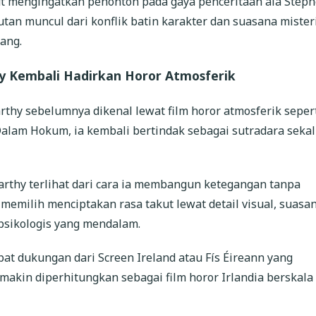
t mengingatkan penonton pada gaya penceritaan ala Step
utan muncul dari konflik batin karakter dan suasana mister
ang.
 Kembali Hadirkan Horor Atmosferik
hy sebelumnya dikenal lewat film horor atmosferik seper
Dalam Hokum, ia kembali bertindak sebagai sutradara sekal
rthy terlihat dari cara ia membangun ketegangan tanpa
h memilih menciptakan rasa takut lewat detail visual, suasa
k psikologis yang mendalam.
pat dukungan dari Screen Ireland atau Fís Éireann yang
kin diperhitungkan sebagai film horor Irlandia berskala