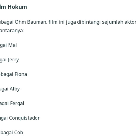
ilm Hokum
ebagai Ohm Bauman, film ini juga dibintangi sejumlah akto
 antaranya:
gai Mal
gai Jerry
ebagai Fiona
agai Alby
agai Fergal
agai Conquistador
ebagai Cob