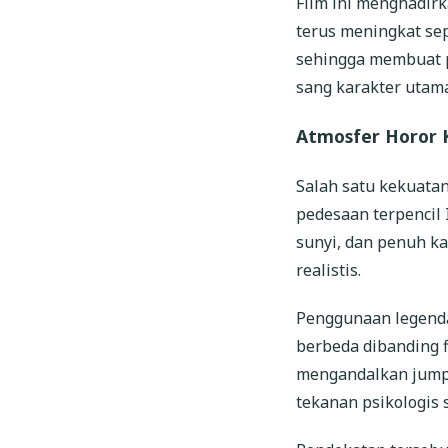
Film ini menghadirk
terus meningkat se
sehingga membuat p
sang karakter utama
Atmosfer Horor K
Salah satu kekuata
pedesaan terpencil
sunyi, dan penuh ka
realistis.
Penggunaan legenda 
berbeda dibanding f
mengandalkan jump 
tekanan psikologis 