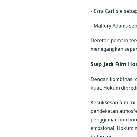
- Ezra Carlisle seba
- Mallory Adams se
Deretan pemain ter
menegangkan sepanj
Siap Jadi Film Ho
Dengan kombinasi cer
kuat, Hokum dipredi
Kesuksesan film in
pendekatan atmosfer
penggemar film horo
emosional, Hokum m
bulan ini.