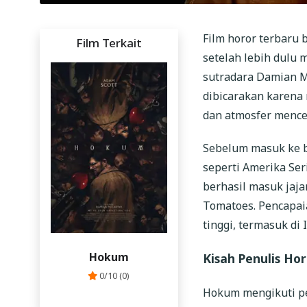
Film horor terbaru 
Film Terkait
setelah lebih dulu 
sutradara Damian Mc
dibicarakan karena 
dan atmosfer mence
Sebelum masuk ke bi
seperti Amerika Seri
berhasil masuk jaja
Tomatoes. Pencapai
tinggi, termasuk di 
Hokum
Kisah Penulis Ho
0/10 (0)
Hokum mengikuti pe