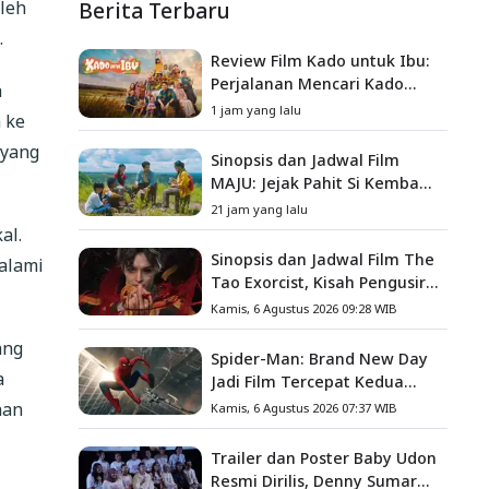
Berita Terbaru
leh
.
Review Film Kado untuk Ibu:
Perjalanan Mencari Kado
a
yang Mengajarkan Arti
1 jam yang lalu
 ke
Keluarga
 yang
Sinopsis dan Jadwal Film
MAJU: Jejak Pahit Si Kembang
Gula, Misteri Hilangnya
21 jam yang lalu
Bagas di Lokasi Jambore
al.
Sinopsis dan Jadwal Film The
alami
Tao Exorcist, Kisah Pengusir
Setan Melawan Kutukan
Kamis, 6 Agustus 2026 09:28 WIB
Mematikan
ang
Spider-Man: Brand New Day
a
Jadi Film Tercepat Kedua
yang Berhasil Tembus US$1
han
Kamis, 6 Agustus 2026 07:37 WIB
Miliar
Trailer dan Poster Baby Udon
Resmi Dirilis, Denny Sumargo