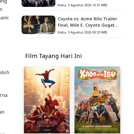
ang
Angkat Kisah Nyata Fanny
Rabu, 5 Agustus 2026 10:31 WIB
n
Kondoh
lami
Coyote vs. Acme Rilis Trailer
Final, Wile E. Coyote Gugat
Acme Corporation ke
Rabu, 5 Agustus 2026 09:33 WIB
Pengadilan
Film Tayang Hari Ini
ebih
arna
an