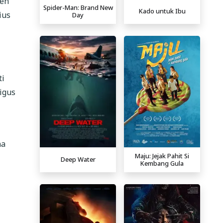
hen
Spider-Man: Brand New
Kado untuk Ibu
ius
Day
ti
igus
na
Maju: Jejak Pahit Si
Deep Water
Kembang Gula