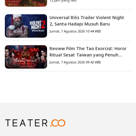
12 jam yang lalu
Universal Rilis Trailer Violent Night
2, Santa Hadapi Musuh Baru
Jumat, 7 Agustus 2026 10:44 WIB
Review Film The Tao Exorcist: Horor
Ritual Sesat Taiwan yang Penuh
Misteri dan Teror Psikologis
Jumat, 7 Agustus 2026 09:42 WIB