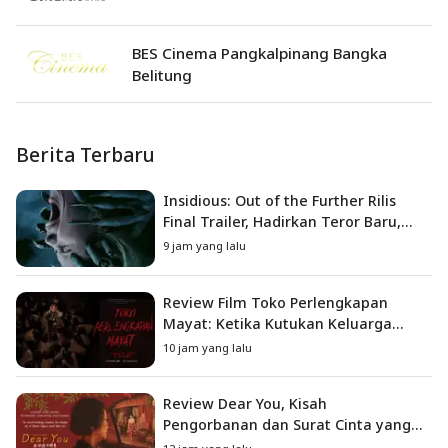
BES Cinema Pangkalpinang Bangka
Belitung
Berita Terbaru
Insidious: Out of the Further Rilis
Final Trailer, Hadirkan Teror Baru,
Iblis Kini Masuk ke Dunia Manusia
9 jam yang lalu
Review Film Toko Perlengkapan
Mayat: Ketika Kutukan Keluarga
Menjadi Sumber Teror yang
10 jam yang lalu
Sesungguhnya
Review Dear You, Kisah
Pengorbanan dan Surat Cinta yang
Menyentuh Hati