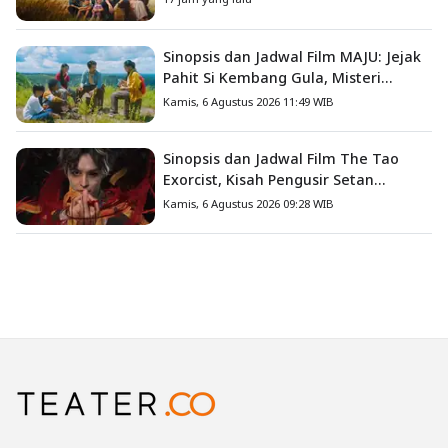
Sinopsis dan Jadwal Film MAJU: Jejak
Pahit Si Kembang Gula, Misteri
Hilangnya Bagas di Lokasi Jambore
Kamis, 6 Agustus 2026 11:49 WIB
Sinopsis dan Jadwal Film The Tao
Exorcist, Kisah Pengusir Setan
Melawan Kutukan Mematikan
Kamis, 6 Agustus 2026 09:28 WIB