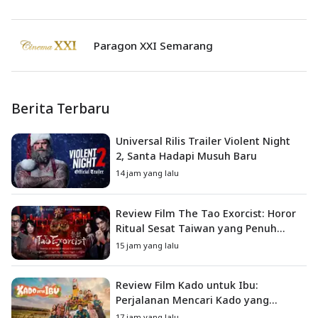
Paragon XXI Semarang
Berita Terbaru
Universal Rilis Trailer Violent Night
2, Santa Hadapi Musuh Baru
14 jam yang lalu
Review Film The Tao Exorcist: Horor
Ritual Sesat Taiwan yang Penuh
Misteri dan Teror Psikologis
15 jam yang lalu
Review Film Kado untuk Ibu:
Perjalanan Mencari Kado yang
Mengajarkan Arti Keluarga
17 jam yang lalu