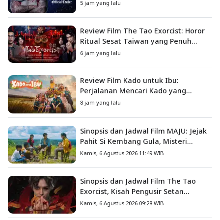
5 jam yang lalu
Review Film The Tao Exorcist: Horor
Ritual Sesat Taiwan yang Penuh
Misteri dan Teror Psikologis
6 jam yang lalu
Review Film Kado untuk Ibu:
Perjalanan Mencari Kado yang
Mengajarkan Arti Keluarga
8 jam yang lalu
Sinopsis dan Jadwal Film MAJU: Jejak
Pahit Si Kembang Gula, Misteri
Hilangnya Bagas di Lokasi Jambore
Kamis, 6 Agustus 2026 11:49 WIB
Sinopsis dan Jadwal Film The Tao
Exorcist, Kisah Pengusir Setan
Melawan Kutukan Mematikan
Kamis, 6 Agustus 2026 09:28 WIB