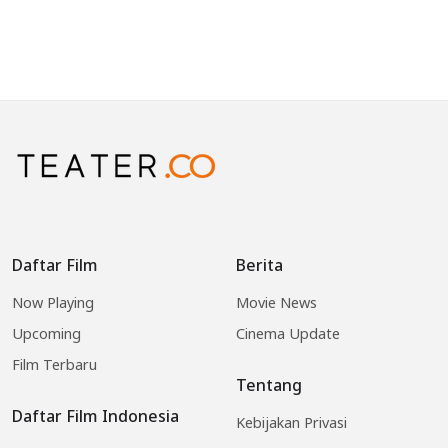
Daftar Film
Berita
Now Playing
Movie News
Upcoming
Cinema Update
Film Terbaru
Tentang
Daftar Film Indonesia
Kebijakan Privasi