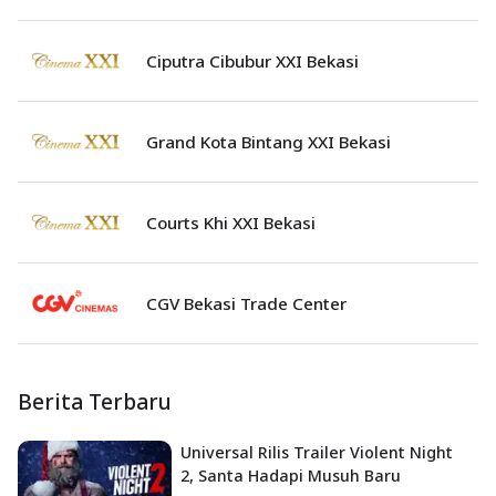
Ciputra Cibubur XXI Bekasi
Grand Kota Bintang XXI Bekasi
Courts Khi XXI Bekasi
CGV Bekasi Trade Center
Berita Terbaru
Universal Rilis Trailer Violent Night
2, Santa Hadapi Musuh Baru