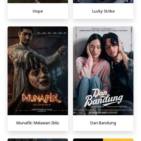
Hope
Lucky Strike
Munafik: Melawan Iblis
Dan Bandung