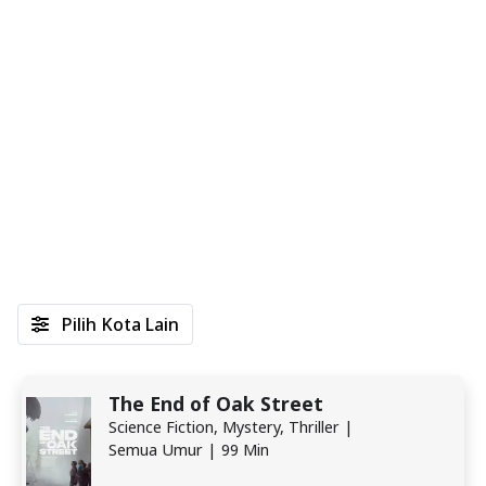
Pilih Kota Lain
The End of Oak Street
Science Fiction, Mystery, Thriller |
Semua Umur | 99 Min