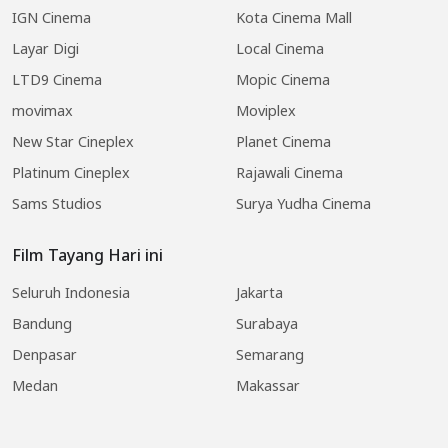
IGN Cinema
Kota Cinema Mall
Layar Digi
Local Cinema
LTD9 Cinema
Mopic Cinema
movimax
Moviplex
New Star Cineplex
Planet Cinema
Platinum Cineplex
Rajawali Cinema
Sams Studios
Surya Yudha Cinema
Film Tayang Hari ini
Seluruh Indonesia
Jakarta
Bandung
Surabaya
Denpasar
Semarang
Medan
Makassar