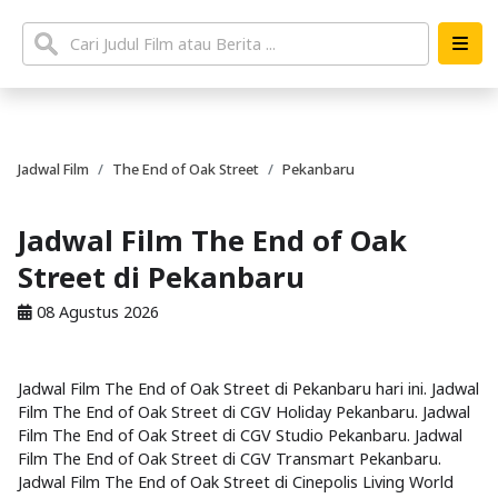
Jadwal Film
The End of Oak Street
Pekanbaru
Jadwal Film The End of Oak
Street di Pekanbaru
08 Agustus 2026
Jadwal Film The End of Oak Street di Pekanbaru hari ini. Jadwal
Film The End of Oak Street di CGV Holiday Pekanbaru. Jadwal
Film The End of Oak Street di CGV Studio Pekanbaru. Jadwal
Film The End of Oak Street di CGV Transmart Pekanbaru.
Jadwal Film The End of Oak Street di Cinepolis Living World