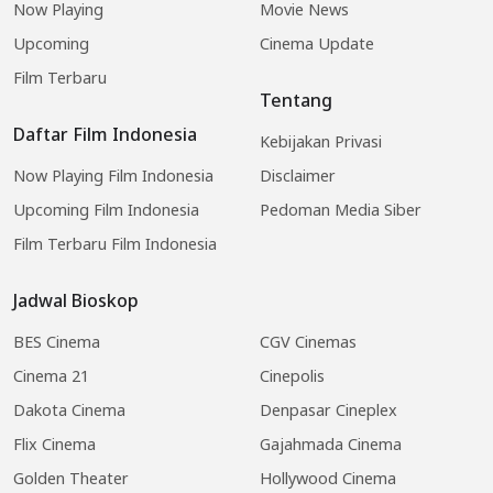
Now Playing
Movie News
Upcoming
Cinema Update
Film Terbaru
Tentang
Daftar Film Indonesia
Kebijakan Privasi
Now Playing Film Indonesia
Disclaimer
Upcoming Film Indonesia
Pedoman Media Siber
Film Terbaru Film Indonesia
Jadwal Bioskop
BES Cinema
CGV Cinemas
Cinema 21
Cinepolis
Dakota Cinema
Denpasar Cineplex
Flix Cinema
Gajahmada Cinema
Golden Theater
Hollywood Cinema