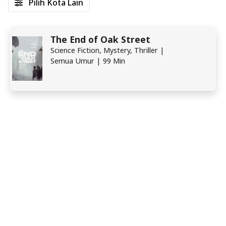
Pilih Kota Lain
The End of Oak Street
Science Fiction, Mystery, Thriller |
Semua Umur | 99 Min