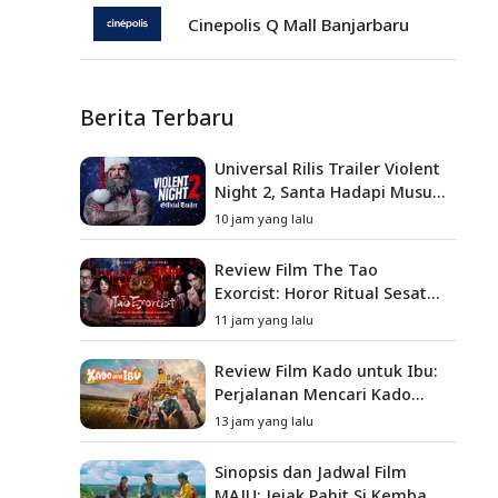
Cinepolis Q Mall Banjarbaru
Berita Terbaru
Universal Rilis Trailer Violent
Night 2, Santa Hadapi Musuh
Baru
10 jam yang lalu
Review Film The Tao
Exorcist: Horor Ritual Sesat
Taiwan yang Penuh Misteri
11 jam yang lalu
dan Teror Psikologis
Review Film Kado untuk Ibu:
Perjalanan Mencari Kado
yang Mengajarkan Arti
13 jam yang lalu
Keluarga
Sinopsis dan Jadwal Film
MAJU: Jejak Pahit Si Kembang