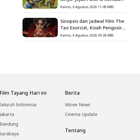
Gula, Misteri Hilangnya
Kamis, 6 Agustus 2026 11:49 WIB
Bagas di Lokasi Jambore
Sinopsis dan Jadwal Film The
Tao Exorcist, Kisah Pengusir
Setan Melawan Kutukan
Kamis, 6 Agustus 2026 09:28 WIB
Mematikan
Film Tayang Hari ini
Berita
Seluruh Indonesia
Movie News
Jakarta
Cinema Update
Bandung
Tentang
Surabaya