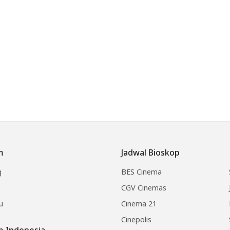
m
Jadwal Bioskop
g
BES Cinema
CGV Cinemas
u
Cinema 21
Cinepolis
lm Indonesia