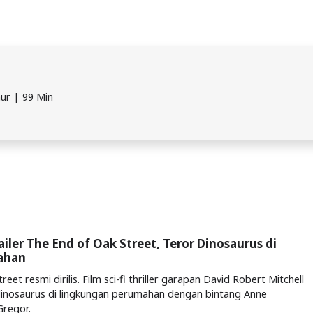
mur | 99 Min
railer The End of Oak Street, Teror Dinosaurus di
ahan
eet resmi dirilis. Film sci-fi thriller garapan David Robert Mitchell
dinosaurus di lingkungan perumahan dengan bintang Anne
regor.