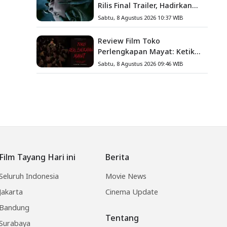
Rilis Final Trailer, Hadirkan
Teror Baru, Iblis Kini Masuk
Sabtu, 8 Agustus 2026 10:37 WIB
ke Dunia Manusia
Review Film Toko
Perlengkapan Mayat: Ketika
Kutukan Keluarga Menjadi
Sabtu, 8 Agustus 2026 09:46 WIB
Sumber Teror yang
Sesungguhnya
Film Tayang Hari ini
Berita
Seluruh Indonesia
Movie News
Jakarta
Cinema Update
Bandung
Tentang
Surabaya