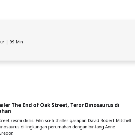
mur | 99 Min
railer The End of Oak Street, Teror Dinosaurus di
ahan
eet resmi dirilis. Film sci-fi thriller garapan David Robert Mitchell
dinosaurus di lingkungan perumahan dengan bintang Anne
regor.