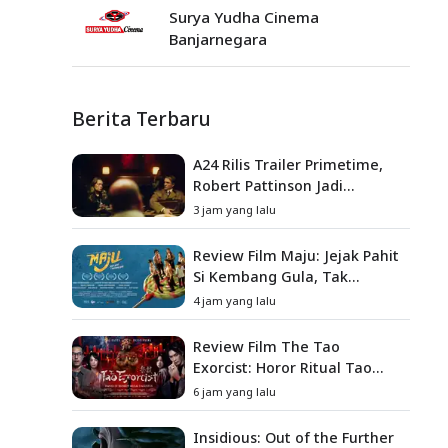
Surya Yudha Cinema
Banjarnegara
Berita Terbaru
A24 Rilis Trailer Primetime,
Robert Pattinson Jadi
Pembawa Acara To Catch a
3 jam yang lalu
Predator
Review Film Maju: Jejak Pahit
Si Kembang Gula, Tak
Sekadar Film Petualangan
4 jam yang lalu
Anak
Review Film The Tao
Exorcist: Horor Ritual Tao
yang Menyimpan Dosa Masa
6 jam yang lalu
Lalu
Insidious: Out of the Further