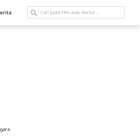
erita
egara.