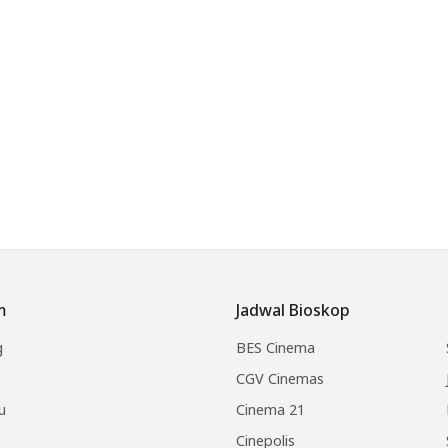
m
Jadwal Bioskop
g
BES Cinema
CGV Cinemas
u
Cinema 21
Cinepolis