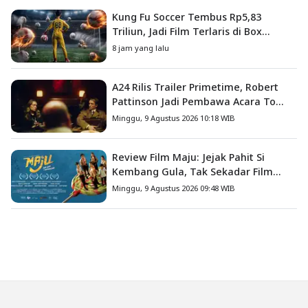
Kung Fu Soccer Tembus Rp5,83
Triliun, Jadi Film Terlaris di Box
Office China
8 jam yang lalu
A24 Rilis Trailer Primetime, Robert
Pattinson Jadi Pembawa Acara To
Catch a Predator
Minggu, 9 Agustus 2026 10:18 WIB
Review Film Maju: Jejak Pahit Si
Kembang Gula, Tak Sekadar Film
Petualangan Anak
Minggu, 9 Agustus 2026 09:48 WIB