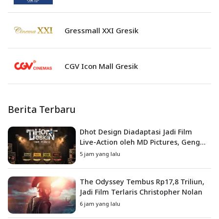
Gressmall XXI Gresik
CGV Icon Mall Gresik
Berita Terbaru
Dhot Design Diadaptasi Jadi Film
Live-Action oleh MD Pictures, Geng
4G Siap ke Layar Lebar
5 jam yang lalu
The Odyssey Tembus Rp17,8 Triliun,
Jadi Film Terlaris Christopher Nolan
6 jam yang lalu