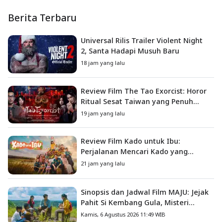
Berita Terbaru
Universal Rilis Trailer Violent Night
2, Santa Hadapi Musuh Baru
18 jam yang lalu
Review Film The Tao Exorcist: Horor
Ritual Sesat Taiwan yang Penuh
Misteri dan Teror Psikologis
19 jam yang lalu
Review Film Kado untuk Ibu:
Perjalanan Mencari Kado yang
Mengajarkan Arti Keluarga
21 jam yang lalu
Sinopsis dan Jadwal Film MAJU: Jejak
Pahit Si Kembang Gula, Misteri
Hilangnya Bagas di Lokasi Jambore
Kamis, 6 Agustus 2026 11:49 WIB