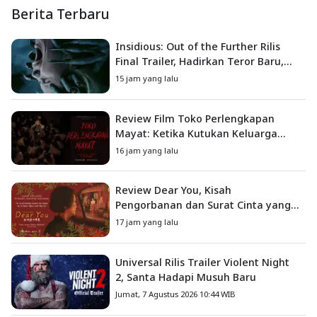
Berita Terbaru
Insidious: Out of the Further Rilis
Final Trailer, Hadirkan Teror Baru,
Iblis Kini Masuk ke Dunia Manusia
15 jam yang lalu
Review Film Toko Perlengkapan
Mayat: Ketika Kutukan Keluarga
Menjadi Sumber Teror yang
16 jam yang lalu
Sesungguhnya
Review Dear You, Kisah
Pengorbanan dan Surat Cinta yang
Menyentuh Hati
17 jam yang lalu
Universal Rilis Trailer Violent Night
2, Santa Hadapi Musuh Baru
Jumat, 7 Agustus 2026 10:44 WIB