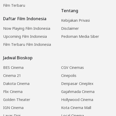
Film Terbaru
Tentang
Daftar Film Indonesia
Kebijakan Privasi
Now Playing Film Indonesia
Disclaimer
Upcoming Film Indonesia
Pedoman Media Siber
Film Terbaru Film Indonesia
Jadwal Bioskop
BES Cinema
CGV Cinemas
Cinema 21
Cinepolis
Dakota Cinema
Denpasar Cineplex
Flix Cinema
Gajahmada Cinema
Golden Theater
Hollywood Cinema
IGN Cinema
Kota Cinema Mall
Layar Digi
Local Cinema