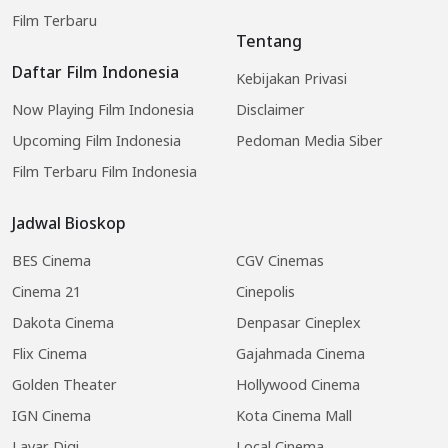
Film Terbaru
Tentang
Daftar Film Indonesia
Kebijakan Privasi
Now Playing Film Indonesia
Disclaimer
Upcoming Film Indonesia
Pedoman Media Siber
Film Terbaru Film Indonesia
Jadwal Bioskop
BES Cinema
CGV Cinemas
Cinema 21
Cinepolis
Dakota Cinema
Denpasar Cineplex
Flix Cinema
Gajahmada Cinema
Golden Theater
Hollywood Cinema
IGN Cinema
Kota Cinema Mall
Layar Digi
Local Cinema