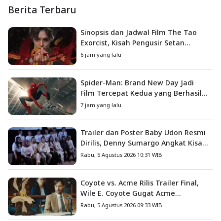
Berita Terbaru
Sinopsis dan Jadwal Film The Tao
Exorcist, Kisah Pengusir Setan
Melawan Kutukan Mematikan
6 jam yang lalu
Spider-Man: Brand New Day Jadi
Film Tercepat Kedua yang Berhasil
Tembus US$1 Miliar
7 jam yang lalu
Trailer dan Poster Baby Udon Resmi
Dirilis, Denny Sumargo Angkat Kisah
Nyata Fanny Kondoh
Rabu, 5 Agustus 2026 10:31 WIB
Coyote vs. Acme Rilis Trailer Final,
Wile E. Coyote Gugat Acme
Corporation ke Pengadilan
Rabu, 5 Agustus 2026 09:33 WIB