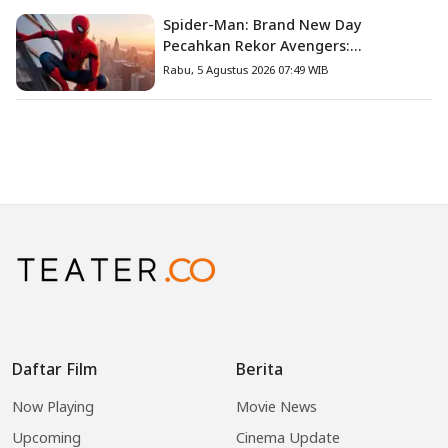
Spider-Man: Brand New Day
Pecahkan Rekor Avengers:
Endgame, Cetak Debut Box Office
Rabu, 5 Agustus 2026 07:49 WIB
Terbesar Sepanjang Sejarah
Daftar Film
Berita
Now Playing
Movie News
Upcoming
Cinema Update