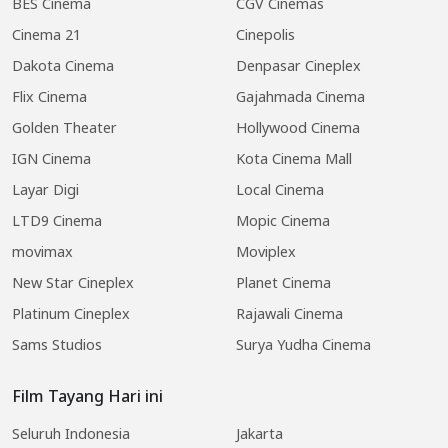
BES Cinema
CGV Cinemas
Cinema 21
Cinepolis
Dakota Cinema
Denpasar Cineplex
Flix Cinema
Gajahmada Cinema
Golden Theater
Hollywood Cinema
IGN Cinema
Kota Cinema Mall
Layar Digi
Local Cinema
LTD9 Cinema
Mopic Cinema
movimax
Moviplex
New Star Cineplex
Planet Cinema
Platinum Cineplex
Rajawali Cinema
Sams Studios
Surya Yudha Cinema
Film Tayang Hari ini
Seluruh Indonesia
Jakarta