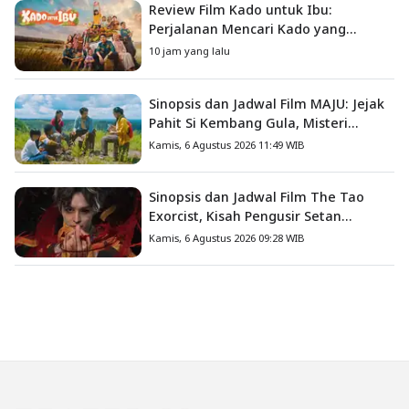
Review Film Kado untuk Ibu:
Perjalanan Mencari Kado yang
Mengajarkan Arti Keluarga
10 jam yang lalu
Sinopsis dan Jadwal Film MAJU: Jejak
Pahit Si Kembang Gula, Misteri
Hilangnya Bagas di Lokasi Jambore
Kamis, 6 Agustus 2026 11:49 WIB
Sinopsis dan Jadwal Film The Tao
Exorcist, Kisah Pengusir Setan
Melawan Kutukan Mematikan
Kamis, 6 Agustus 2026 09:28 WIB