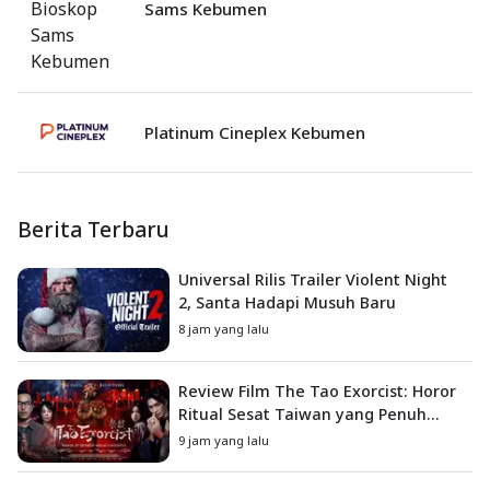
Sams Kebumen
Platinum Cineplex Kebumen
Berita Terbaru
Universal Rilis Trailer Violent Night
2, Santa Hadapi Musuh Baru
8 jam yang lalu
Review Film The Tao Exorcist: Horor
Ritual Sesat Taiwan yang Penuh
Misteri dan Teror Psikologis
9 jam yang lalu