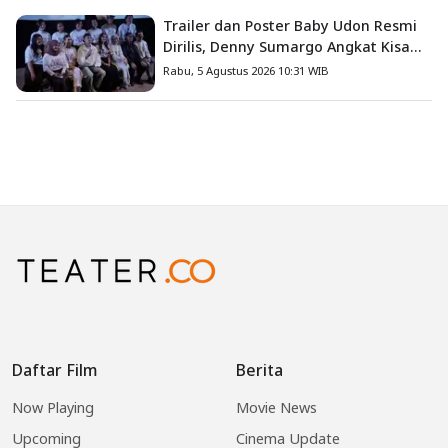
Trailer dan Poster Baby Udon Resmi
Dirilis, Denny Sumargo Angkat Kisah
Nyata Fanny Kondoh
Rabu, 5 Agustus 2026 10:31 WIB
Daftar Film
Berita
Now Playing
Movie News
Upcoming
Cinema Update