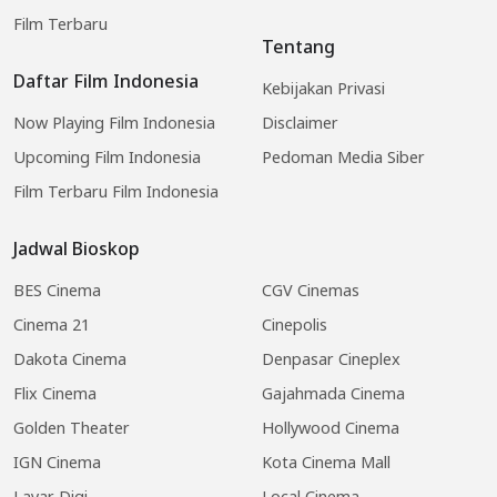
Film Terbaru
Tentang
Daftar Film Indonesia
Kebijakan Privasi
Now Playing Film Indonesia
Disclaimer
Upcoming Film Indonesia
Pedoman Media Siber
Film Terbaru Film Indonesia
Jadwal Bioskop
BES Cinema
CGV Cinemas
Cinema 21
Cinepolis
Dakota Cinema
Denpasar Cineplex
Flix Cinema
Gajahmada Cinema
Golden Theater
Hollywood Cinema
IGN Cinema
Kota Cinema Mall
Layar Digi
Local Cinema