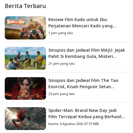
Berita Terbaru
Review Film Kado untuk Ibu:
Perjalanan Mencari Kado yang
Mengajarkan Arti Keluarga
1 jam yang lalu
Sinopsis dan Jadwal Film MAJU: Jejak
Pahit Si Kembang Gula, Misteri
Hilangnya Bagas di Lokasi Jambore
21 jam yang lalu
Sinopsis dan Jadwal Film The Tao
Exorcist, Kisah Pengusir Setan
Melawan Kutukan Mematikan
23 jam yang lalu
Spider-Man: Brand New Day Jadi
Film Tercepat Kedua yang Berhasil
Tembus US$1 Miliar
Kamis, 6 Agustus 2026 07:37 WIB