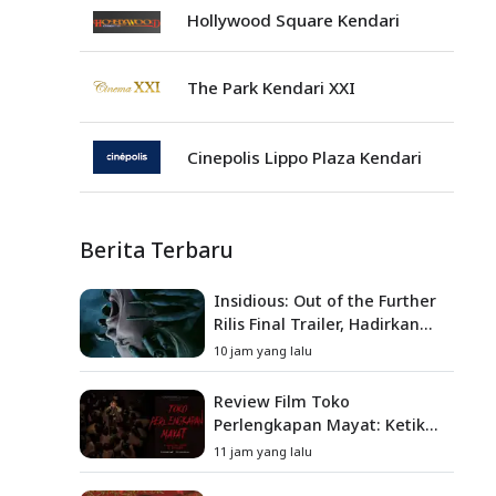
Hollywood Square Kendari
The Park Kendari XXI
Cinepolis Lippo Plaza Kendari
Berita Terbaru
Insidious: Out of the Further
Rilis Final Trailer, Hadirkan
Teror Baru, Iblis Kini Masuk
10 jam yang lalu
ke Dunia Manusia
Review Film Toko
Perlengkapan Mayat: Ketika
Kutukan Keluarga Menjadi
11 jam yang lalu
Sumber Teror yang
Sesungguhnya