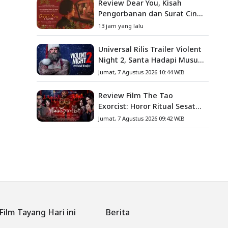
Review Dear You, Kisah
Pengorbanan dan Surat Cinta
yang Menyentuh Hati
13 jam yang lalu
Universal Rilis Trailer Violent
Night 2, Santa Hadapi Musuh
Baru
Jumat, 7 Agustus 2026 10:44 WIB
Review Film The Tao
Exorcist: Horor Ritual Sesat
Taiwan yang Penuh Misteri
Jumat, 7 Agustus 2026 09:42 WIB
dan Teror Psikologis
Film Tayang Hari ini
Berita