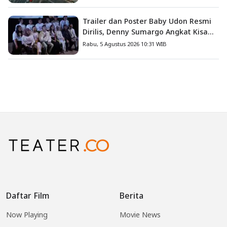
Trailer dan Poster Baby Udon Resmi
Dirilis, Denny Sumargo Angkat Kisah
Nyata Fanny Kondoh
Rabu, 5 Agustus 2026 10:31 WIB
Daftar Film
Berita
Now Playing
Movie News