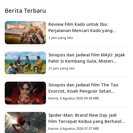
Berita Terbaru
Review Film Kado untuk Ibu:
Perjalanan Mencari Kado yang
Mengajarkan Arti Keluarga
1 jam yang lalu
Sinopsis dan Jadwal Film MAJU: Jejak
Pahit Si Kembang Gula, Misteri
Hilangnya Bagas di Lokasi Jambore
21 jam yang lalu
Sinopsis dan Jadwal Film The Tao
Exorcist, Kisah Pengusir Setan
Melawan Kutukan Mematikan
Kamis, 6 Agustus 2026 09:28 WIB
Spider-Man: Brand New Day Jadi
Film Tercepat Kedua yang Berhasil
Tembus US$1 Miliar
Kamis, 6 Agustus 2026 07:37 WIB