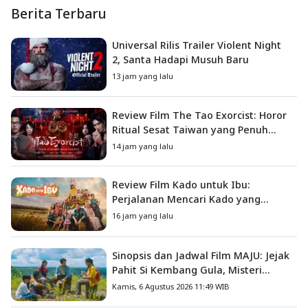
Berita Terbaru
Universal Rilis Trailer Violent Night
2, Santa Hadapi Musuh Baru
13 jam yang lalu
Review Film The Tao Exorcist: Horor
Ritual Sesat Taiwan yang Penuh
Misteri dan Teror Psikologis
14 jam yang lalu
Review Film Kado untuk Ibu:
Perjalanan Mencari Kado yang
Mengajarkan Arti Keluarga
16 jam yang lalu
Sinopsis dan Jadwal Film MAJU: Jejak
Pahit Si Kembang Gula, Misteri
Hilangnya Bagas di Lokasi Jambore
Kamis, 6 Agustus 2026 11:49 WIB