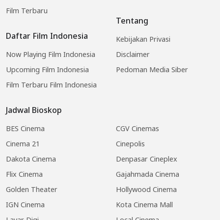
Film Terbaru
Tentang
Daftar Film Indonesia
Kebijakan Privasi
Now Playing Film Indonesia
Disclaimer
Upcoming Film Indonesia
Pedoman Media Siber
Film Terbaru Film Indonesia
Jadwal Bioskop
BES Cinema
CGV Cinemas
Cinema 21
Cinepolis
Dakota Cinema
Denpasar Cineplex
Flix Cinema
Gajahmada Cinema
Golden Theater
Hollywood Cinema
IGN Cinema
Kota Cinema Mall
Layar Digi
Local Cinema