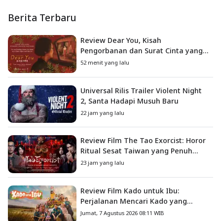
Berita Terbaru
Review Dear You, Kisah
Pengorbanan dan Surat Cinta yang
Menyentuh Hati
52 menit yang lalu
Universal Rilis Trailer Violent Night
2, Santa Hadapi Musuh Baru
22 jam yang lalu
Review Film The Tao Exorcist: Horor
Ritual Sesat Taiwan yang Penuh
Misteri dan Teror Psikologis
23 jam yang lalu
Review Film Kado untuk Ibu:
Perjalanan Mencari Kado yang
Mengajarkan Arti Keluarga
Jumat, 7 Agustus 2026 08:11 WIB