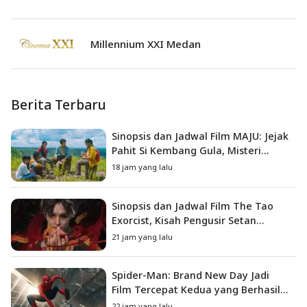
Millennium XXI Medan
Berita Terbaru
Sinopsis dan Jadwal Film MAJU: Jejak
Pahit Si Kembang Gula, Misteri
Hilangnya Bagas di Lokasi Jambore
18 jam yang lalu
Sinopsis dan Jadwal Film The Tao
Exorcist, Kisah Pengusir Setan
Melawan Kutukan Mematikan
21 jam yang lalu
Spider-Man: Brand New Day Jadi
Film Tercepat Kedua yang Berhasil
Tembus US$1 Miliar
22 jam yang lalu