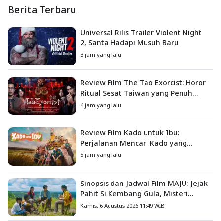
Berita Terbaru
Universal Rilis Trailer Violent Night
2, Santa Hadapi Musuh Baru
3 jam yang lalu
Review Film The Tao Exorcist: Horor
Ritual Sesat Taiwan yang Penuh
Misteri dan Teror Psikologis
4 jam yang lalu
Review Film Kado untuk Ibu:
Perjalanan Mencari Kado yang
Mengajarkan Arti Keluarga
5 jam yang lalu
Sinopsis dan Jadwal Film MAJU: Jejak
Pahit Si Kembang Gula, Misteri
Hilangnya Bagas di Lokasi Jambore
Kamis, 6 Agustus 2026 11:49 WIB