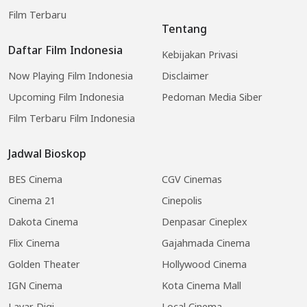
Film Terbaru
Tentang
Daftar Film Indonesia
Kebijakan Privasi
Now Playing Film Indonesia
Disclaimer
Upcoming Film Indonesia
Pedoman Media Siber
Film Terbaru Film Indonesia
Jadwal Bioskop
BES Cinema
CGV Cinemas
Cinema 21
Cinepolis
Dakota Cinema
Denpasar Cineplex
Flix Cinema
Gajahmada Cinema
Golden Theater
Hollywood Cinema
IGN Cinema
Kota Cinema Mall
Layar Digi
Local Cinema