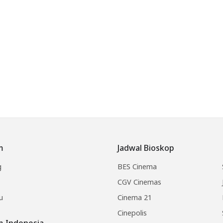
m
Jadwal Bioskop
g
BES Cinema
CGV Cinemas
u
Cinema 21
Cinepolis
lm Indonesia