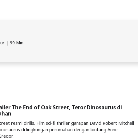
mur | 99 Min
railer The End of Oak Street, Teror Dinosaurus di
ahan
eet resmi dirilis. Film sci-fi thriller garapan David Robert Mitchell
dinosaurus di lingkungan perumahan dengan bintang Anne
regor.