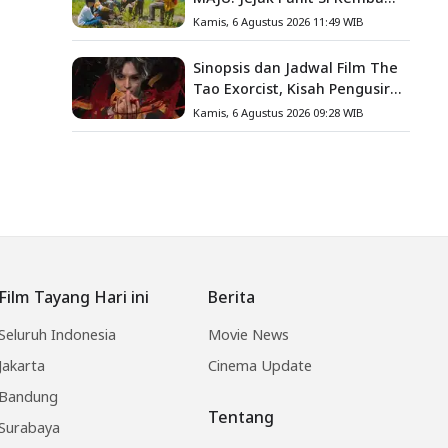
Gula, Misteri Hilangnya
Kamis, 6 Agustus 2026 11:49 WIB
Bagas di Lokasi Jambore
Sinopsis dan Jadwal Film The
Tao Exorcist, Kisah Pengusir
Setan Melawan Kutukan
Kamis, 6 Agustus 2026 09:28 WIB
Mematikan
Film Tayang Hari ini
Berita
Seluruh Indonesia
Movie News
Jakarta
Cinema Update
Bandung
Tentang
Surabaya