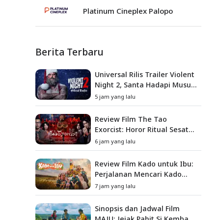
Platinum Cineplex Palopo
Berita Terbaru
Universal Rilis Trailer Violent
Night 2, Santa Hadapi Musuh
Baru
5 jam yang lalu
Review Film The Tao
Exorcist: Horor Ritual Sesat
Taiwan yang Penuh Misteri
6 jam yang lalu
dan Teror Psikologis
Review Film Kado untuk Ibu:
Perjalanan Mencari Kado
yang Mengajarkan Arti
7 jam yang lalu
Keluarga
Sinopsis dan Jadwal Film
MAJU: Jejak Pahit Si Kembang