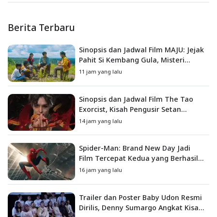
Berita Terbaru
Sinopsis dan Jadwal Film MAJU: Jejak
Pahit Si Kembang Gula, Misteri
Hilangnya Bagas di Lokasi Jambore
11 jam yang lalu
Sinopsis dan Jadwal Film The Tao
Exorcist, Kisah Pengusir Setan
Melawan Kutukan Mematikan
14 jam yang lalu
Spider-Man: Brand New Day Jadi
Film Tercepat Kedua yang Berhasil
Tembus US$1 Miliar
16 jam yang lalu
Trailer dan Poster Baby Udon Resmi
Dirilis, Denny Sumargo Angkat Kisah