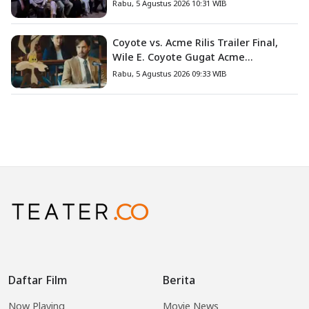
Nyata Fanny Kondoh
Rabu, 5 Agustus 2026 10:31 WIB
Coyote vs. Acme Rilis Trailer Final,
Wile E. Coyote Gugat Acme
Corporation ke Pengadilan
Rabu, 5 Agustus 2026 09:33 WIB
Daftar Film
Berita
Now Playing
Movie News