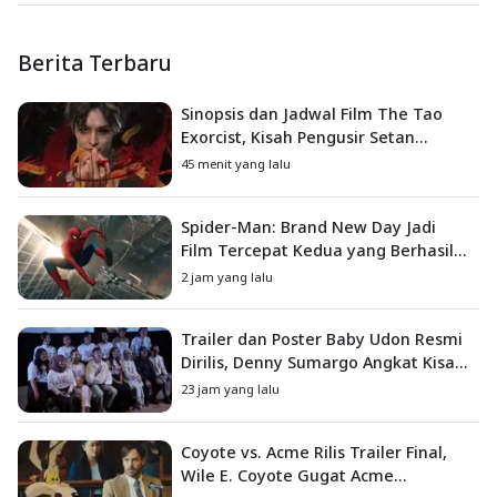
Berita Terbaru
Sinopsis dan Jadwal Film The Tao
Exorcist, Kisah Pengusir Setan
Melawan Kutukan Mematikan
45 menit yang lalu
Spider-Man: Brand New Day Jadi
Film Tercepat Kedua yang Berhasil
Tembus US$1 Miliar
2 jam yang lalu
Trailer dan Poster Baby Udon Resmi
Dirilis, Denny Sumargo Angkat Kisah
Nyata Fanny Kondoh
23 jam yang lalu
Coyote vs. Acme Rilis Trailer Final,
Wile E. Coyote Gugat Acme