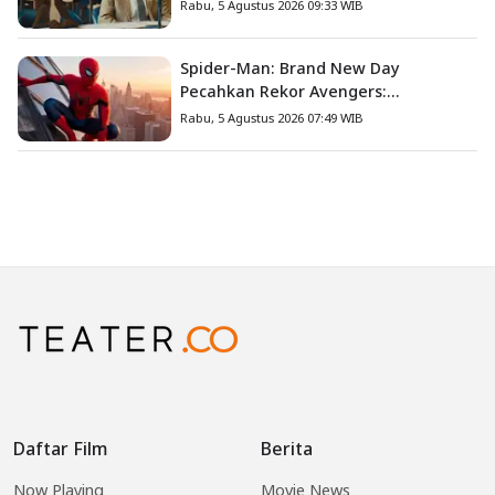
Corporation ke Pengadilan
Rabu, 5 Agustus 2026 09:33 WIB
Spider-Man: Brand New Day
Pecahkan Rekor Avengers:
Endgame, Cetak Debut Box Office
Rabu, 5 Agustus 2026 07:49 WIB
Terbesar Sepanjang Sejarah
Daftar Film
Berita
Now Playing
Movie News