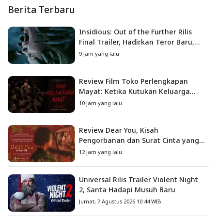
Berita Terbaru
Insidious: Out of the Further Rilis
Final Trailer, Hadirkan Teror Baru,
Iblis Kini Masuk ke Dunia Manusia
9 jam yang lalu
Review Film Toko Perlengkapan
Mayat: Ketika Kutukan Keluarga
Menjadi Sumber Teror yang
10 jam yang lalu
Sesungguhnya
Review Dear You, Kisah
Pengorbanan dan Surat Cinta yang
Menyentuh Hati
12 jam yang lalu
Universal Rilis Trailer Violent Night
2, Santa Hadapi Musuh Baru
Jumat, 7 Agustus 2026 10:44 WIB