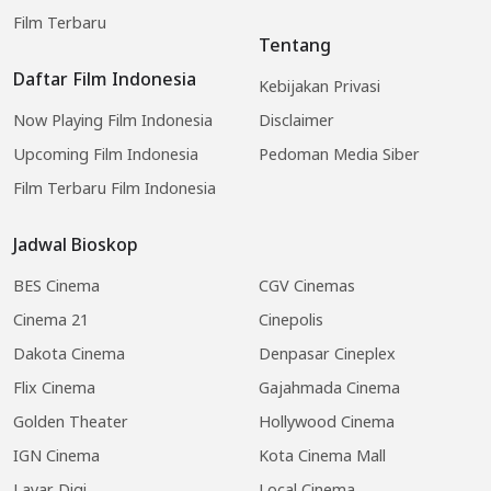
Film Terbaru
Tentang
Daftar Film Indonesia
Kebijakan Privasi
Now Playing Film Indonesia
Disclaimer
Upcoming Film Indonesia
Pedoman Media Siber
Film Terbaru Film Indonesia
Jadwal Bioskop
BES Cinema
CGV Cinemas
Cinema 21
Cinepolis
Dakota Cinema
Denpasar Cineplex
Flix Cinema
Gajahmada Cinema
Golden Theater
Hollywood Cinema
IGN Cinema
Kota Cinema Mall
Layar Digi
Local Cinema