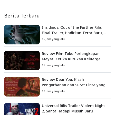
Berita Terbaru
Insidious: Out of the Further Rilis
Final Trailer, Hadirkan Teror Baru,
Iblis Kini Masuk ke Dunia Manusia
15 jam yang lalu
Review Film Toko Perlengkapan
Mayat: Ketika Kutukan Keluarga
Menjadi Sumber Teror yang
15 jam yang lalu
Sesungguhnya
Review Dear You, Kisah
Pengorbanan dan Surat Cinta yang
Menyentuh Hati
17 jam yang lalu
Universal Rilis Trailer Violent Night
2, Santa Hadapi Musuh Baru