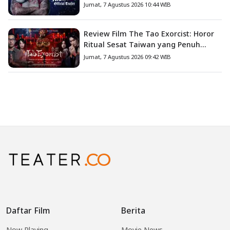
Jumat, 7 Agustus 2026 10:44 WIB
Review Film The Tao Exorcist: Horor
Ritual Sesat Taiwan yang Penuh
Misteri dan Teror Psikologis
Jumat, 7 Agustus 2026 09:42 WIB
Daftar Film
Berita
Now Playing
Movie News